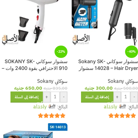
-22%
-40%
سشوار سوكاني Sokany SK-
سشوار سوكاني SOKANY SK-
14028 – Hair Dryer سشوار
910 الاحترافي بقوة 2400 وات –
ميني 1200 وات
لتجفيف سريع وتصفيف لامع
سوكاني Sokany
سوكاني Sokany
بضمان الأصلي
300,00
جنيه
650,00
جنيه
500,00
جنيه
835,00
جنيه
+
-
+
-
إضافة إلى السلة
إضافة إلى السلة
البائع:
alasly
البائع:
alasly
out of 5
5
out of 5
5