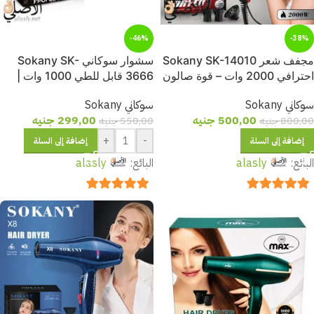
-46%
-38%
مجفف شعر Sokany SK-14010
سشوار سوكاني Sokany SK-
احترافي 2000 وات – قوة صالون
3666 قابل للطي 1000 وات |
في بيتك
مجفف شعر صغير للسفر
سوكاني Sokany
سوكاني Sokany
والاستخدام اليومي
500,00
جنيه
299,00
جنيه
800,00
جنيه
550,00
جنيه
+
-
إضافة إلى السلة
إضافة إلى السلة
البائع:
alasly
البائع:
alasly
out of 5
5
out of 5
5