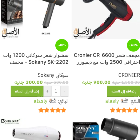
-40%
-40%
مجفف شعر Cronier CR-6600
سشوار شعر سوكاني 1200 وات
احترافي 2500 وات مع ديفيوزر
Sokany SK-2202 – مجفف
وفوهات
شعر احترافي بتقنية الأيونات
CRONIER
سوكاني Sokany
900,00
جنيه
300,00
جنيه
1.500,00
جنيه
500,00
جنيه
+
-
إضافة إلى السلة
إضافة إلى السلة
البائع:
alasly
البائع:
alasly
out of 5
5
out of 5
5