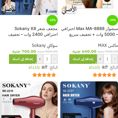
-22%
-29%
سشوار Max MA-8888 احترافي
مجفف شعر Sokany X8
– 5000 وات + تجفيف سريع
احترافي 2400 وات – تجفيف
للشعر
سريع ونعومة بدون هيشان
ماكس MAX
سوكاني Sokany
640,00
جنيه
700,00
جنيه
900,00
جنيه
900,00
جنيه
+
-
+
-
إضافة إلى السلة
إضافة إلى السلة
البائع:
alasly
البائع:
alasly
out of 5
5
out of 5
5