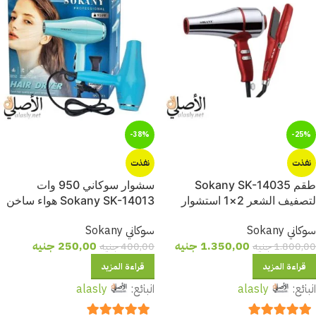
-38%
-25%
نفذت
نفذت
طقم Sokany SK-14035
سشوار سوكاني 950 وات
لتصفيف الشعر 2×1 استشوار
Sokany SK-14013 هواء ساخن
استنالس 3600 وات + مكواة
وبارد لتجفيف سريع وناعم
سوكاني Sokany
سوكاني Sokany
شعر
1.350,00
جنيه
250,00
جنيه
1.800,00
جنيه
400,00
جنيه
قراءة المزيد
قراءة المزيد
البائع:
alasly
البائع:
alasly