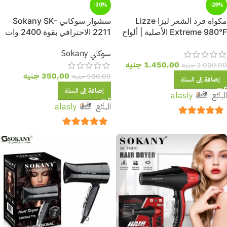
-30%
-28%
مكواة فرد الشعر ليزا Lizze
سشوار سوكاني Sokany SK-
Extreme 980°F الأصلية | ألواح
2211 الاحترافي بقوة 2400 وات
تيتانيوم احترافية
– لتجفيف سريع وتصفيف مثالي
سوكاني Sokany
بضمان عام من الوكيل المعتمد
1.450,00
جنيه
2.000,00
جنيه
350,00
جنيه
500,00
جنيه
إضافة إلى السلة
إضافة إلى السلة
البائع:
alasly
البائع:
alasly
out of 5
5
out of 5
5