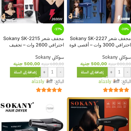
-17%
-38%
مجفف شعر Sokany SK-2227
مجفف شعر Sokany SK-2215
احترافي 3000 وات – أقصى قوة
احترافي 2600 وات – تجفيف
وتجفيف فوري بدون هيشان
فائق السرعة بدون هيشان
سوكاني Sokany
سوكاني Sokany
500,00
جنيه
500,00
جنيه
800,00
جنيه
600,00
جنيه
+
-
+
-
إضافة إلى السلة
إضافة إلى السلة
البائع:
alasly
البائع:
alasly
out of 5
5
out of 5
5