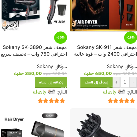
-30%
-19%
مجفف شعر Sokany SK-911
مجفف شعر Sokany SK-3890
احترافي 2400 وات – قوة عالية
احترافي 750 وات – تجفيف سريع
وتجفيف سريع
وتحكم كامل
سوكاني Sokany
سوكاني Sokany
650,00
جنيه
350,00
جنيه
800,00
جنيه
500,00
جنيه
+
-
إضافة إلى السلة
إضافة إلى السلة
البائع:
alasly
البائع:
alasly
out of 5
5
out of 5
5