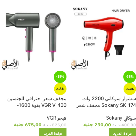
out of 5
5
out of 5
5
-18%
-38%
نفذت
نفذت
سشوار سوكاني 2200 وات
مجفف شعر احترافي للجنسين
Sokany SK-174 مجفف شعر
VGR V-400 بقوة 1600-
احترافي
2000W | في جي آر
سوكاني Sokany
فيجر VGR
250,00
جنيه
675,00
جنيه
400,00
جنيه
825,00
جنيه
قراءة المزيد
قراءة المزيد