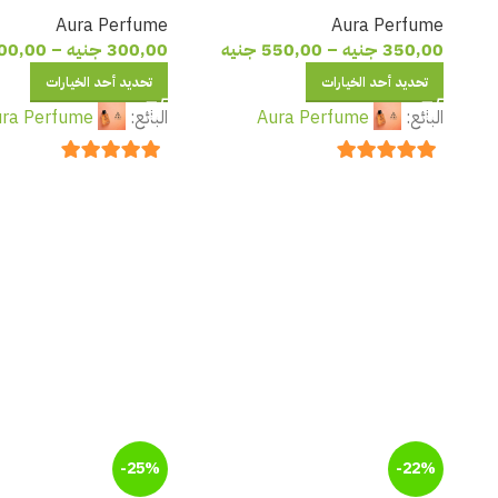
رجالي فاخر بنفحات التفاح والورد
بنفحات البرتقال الدموي
Aura Perfume
Aura Perfume
والفانيليا
والجلد
350,00
جنيه
–
550,00
جنيه
300,00
جنيه
–
00,00
تحديد أحد الخيارات
تحديد أحد الخيارات
البائع:
Aura Perfume
البائع:
ra Perfume
out of 5
5
out of 5
5
-25%
-22%