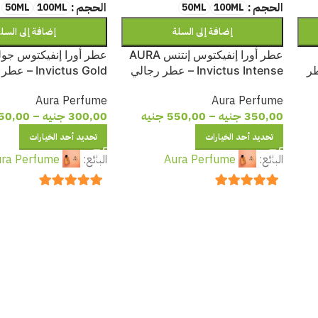
الحجم
الحجم
50ML
100ML
50ML
100ML
إضافة إلى السلة
إضافة إلى السل
عطر أورا إنفيكتوس إنتنس AURA
AUR – عطر
Invictus Intense – عطر رجالي
Invictus Gold 
فاخر بنفحات الجريب فروت والعنبر
فاخر بنفحات الفانيليا و
Aura Perfume
Aura Perfume
والأخشاب
والأخشاب
350,00
جنيه
–
550,00
جنيه
300,00
جنيه
–
50,00
تحديد أحد الخيارات
تحديد أحد الخيارات
البائع:
Aura Perfume
البائع:
ra Perfume
out of 5
5
out of 5
5