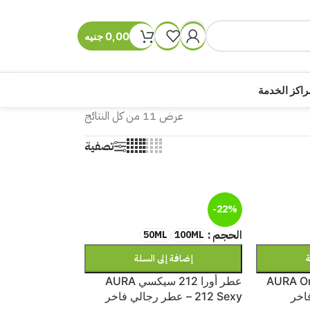
0,00
جنيه
راكز الخدمة
عرض ⁦11⁩ من كل النتائج
تصفية
-22%
الحجم
50ML
100ML
ة
إضافة إلى السلة
را وان مليون AURA One
عطر أورا 212 سيكسي AURA
 فاخر
212 Sexy – عطر رجالي فاخر