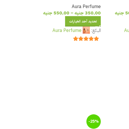
 والقرفة
بنفحات البرتقال والفانيليا وخشب
Aura Perfume
الصندل
5
جنيه
350,00
جنيه
–
550,00
جنيه
تحديد أحد الخيارات
Au
البائع:
Aura Perfume
out of 5
5
-25%