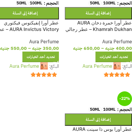
الحجم
الحجم
50ML
100ML
50ML
100ML
إضافة إلى السلة
إضافة إلى السلة
عطر أورا خمرة دخان AURA
عطر أورا إنفيكتوس فيكتوري
Khamrah Dukhan – عطر رجالي
A Invictus Victory
فاخر بنفحات الأخشاب المدخنة
رجالي فاخر بنفحات الفانيليا
Aura Perfume
Aura Perfume
والتوابل والعنبر
والليمون والفلفل الوردي
400,00
جنيه
–
650,00
جنيه
350,00
جنيه
–
550,00
جنيه
تحديد أحد الخيارات
تحديد أحد الخيارات
البائع:
Aura Perfume
البائع:
Aura Perfume
out of 5
5
out of 5
5
-22%
الحجم
50ML
100ML
إضافة إلى السلة
عطر أورا بوس ذا سينت AURA