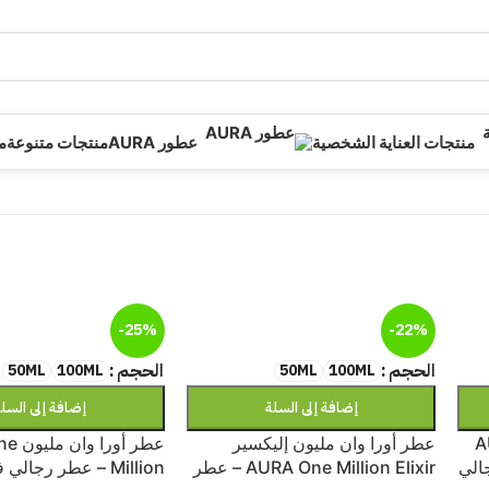
منتجات العناية الشخصية
عطور AURA
منتجات متنوعة
م
-25%
-22%
الحجم
الحجم
50ML
100ML
50ML
100ML
إضافة إلى السلة
إضافة إلى السل
اكي AURA
عطر أورا وان مليون إليكسير
عطر أو
طر رجالي
AURA One Million Elixir – عطر
Million – عطر رجالي