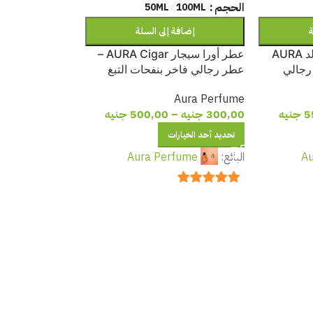
الحجم
50ML
100ML
ة
إضافة إلى السلة
عطر أورا إنفيكتوس جولد AURA
عطر أورا سيجار AURA Cigar –
– عطر رجالي
عطر رجالي فاخر بنفحات التبغ
الحمضيات
والعود والتوابل
Aura Perfume
5
جنيه
300,00
جنيه
–
500,00
جنيه
تحديد أحد الخيارات
Au
البائع:
Aura Perfume
out of 5
5