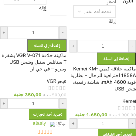
اللون
أصفر
إزالة
إزالة
+
-
-
+
إضافة إلى السلة
ماكينة حلاقة VGR V-071 بشفرة
إضافة إلى السلة
T ستانلس ستيل وشحن USB
ماكينة حلاقة كيمي Kemei KM-
وتيربو – في جي آر
1858A احترافية للرجال – بطارية
فيجر VGR
قوية 4600 mAh، شاشة رقمية،
شحن USB
350,00
جنيه
500,00
جنيه
Kemei
+
-
1.650,00
جنيه
1.900,00
جنيه
تحديد أحد الخيارات
البائع:
alasly
+
-
تحديد أحد الخيارات