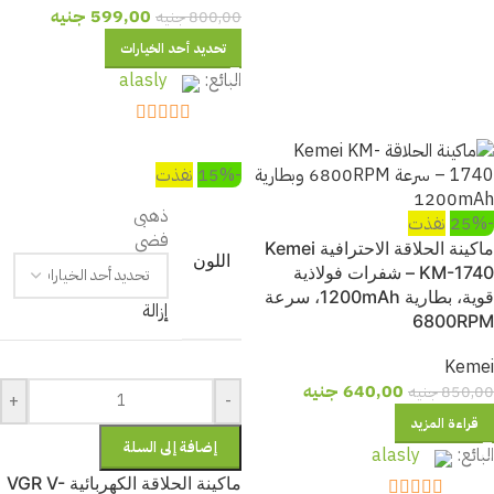
599,00
جنيه
800,00
جنيه
تحديد أحد الخيارات
البائع:
alasly
out of 5
5
-15%
نفذت
ذهبى
-25%
نفذت
فضى
ماكينة الحلاقة الاحترافية Kemei
اللون
KM-1740 – شفرات فولاذية
قوية، بطارية 1200mAh، سرعة
إزالة
6800RPM
Kemei
640,00
جنيه
850,00
جنيه
+
-
قراءة المزيد
إضافة إلى السلة
البائع:
alasly
ماكينة الحلاقة الكهربائية VGR V-