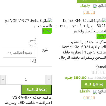
out of 5
5
البائع:
alasly
out of 5
5
-17%
-30%
أحمر
ماكينة الحلاقة والتشذيب
أسود
الاحترافية Kemei KM-5021 –
اللون
ماكينة 3 في 1 | بطارية قابلة
للشحن وشفرات دقيقة للرجال
إزالة
Kemei
350,00
جنيه
500,00
جنيه
+
-
إضافة إلى السلة
إضافة إلى السلة
البائع:
alasly
ماكينة حلاقة VGR V-977
احترافية – شاشة LED وسرعة
out of 5
5