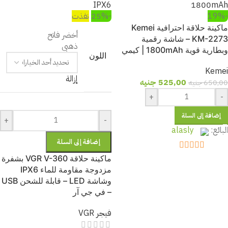
-19%
-25%
نفذت
ماكينة حلاقة احترافية Kemei
أخضر فاتح
KM-2273 – شاشة رقمية
ذهبى
وبطارية قوية 1800mAh | كيمي
اللون
Kemei
إزالة
525,00
جنيه
650,00
جنيه
+
-
إضافة إلى السلة
+
-
البائع:
alasly
إضافة إلى السلة
out of 5
5
ماكينة حلاقة VGR V-360 بشفرة
مزدوجة مقاومة للماء IPX6
وشاشة LED – قابلة للشحن USB
– في جي آر
فيجر VGR