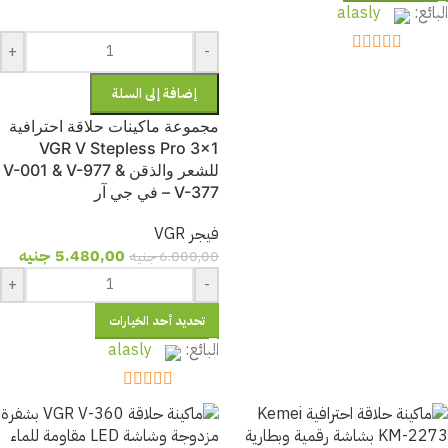
البائع:
alasly
+
-
out of 5
5
إضافة إلى السلة
مجموعة ماكينات حلاقة احترافية
VGR V Stepless Pro 3×1
للشعر والذقن V-001 & V-977 &
V-377 – في جي آر
فيجر VGR
5.480,00
جنيه
6.000,00
جنيه
+
-
تحديد أحد الخيارات
البائع:
alasly
out of 5
5