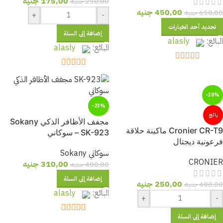
175,00
جنيه
250,00
جنيه
450,00
جنيه
650,00
جنيه
+
-
تحديد أحد الخيارات
إضافة إلى السلة
البائع:
alasly
البائع:
alasly
out of 5
5
out of 5
5
-38%
-23%
رائج
مجفف الأظافر الذكي Sokany
Cronier CR-T9 ماكينة حلاقة
SK-923 – سوكاني
فرعونية ديجتال
سوكاني Sokany
CRONIER
310,00
جنيه
400,00
جنيه
إضافة إلى السلة
250,00
جنيه
400,00
جنيه
البائع:
alasly
+
-
إضافة إلى السلة
out of 5
5