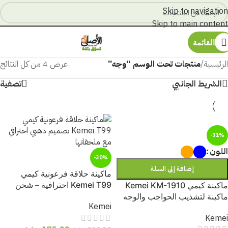
Skip to navigation
Skip to main content
القائمة
الرئيسية
/
منتجات تحت الوسم “وجه”
عرض ⁦4⁩ من كل النتائج
الشريط الجانبي
تصفية
-31%
اللون
-30%
إضافة إلى السلة
ماكينة حلاقة فرعونية كيمي
Kemei T99 احترافية – شحن
ماكينة كيمي Kemei KM-1910
USB – شفرة T-Blade – علبة
ماكينة لتشذيب الحواجب والوجه
Kemei
كبيرة
للرجال
Kemei