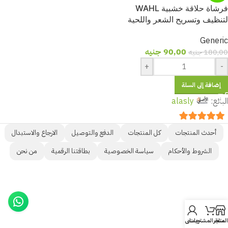
فرشاة حلاقة خشبية WAHL
لتنظيف وتسريح الشعر واللحية
Generic
90,00
جنيه
180,00
جنيه
+
-
إضافة إلى السلة
البائع:
alasly
out of 5
5
أحدث المنتجات
كل المنتجات
الدفع والتوصيل
الارجاع والاستبدال
الشروط والأحكام
سياسة الخصوصية
بطاقتنا الرقمية
من نحن
المتجر
سلة المشتريات
حسابي