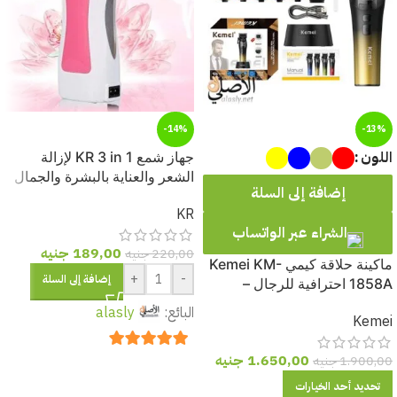
-14%
-13%
اللون
جهاز شمع KR 3 in 1 لإزالة
الشعر والعناية بالبشرة والجمال
إضافة إلى السلة
– تصميم احترافي متعدد
KR
الاستخدامات
الشراء عبر الواتساب
189,00
جنيه
220,00
جنيه
ماكينة حلاقة كيمي Kemei KM-
+
-
إضافة إلى السلة
1858A احترافية للرجال –
بطارية قوية 4600 mAh، شاشة
البائع:
alasly
Kemei
رقمية، شحن USB
1.650,00
جنيه
1.900,00
جنيه
out of 5
5
تحديد أحد الخيارات