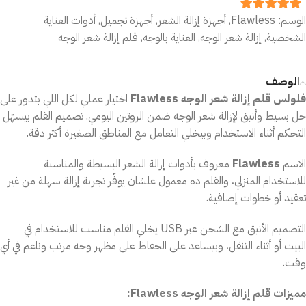
الوسم:
Flawless
,
أجهزة إزالة الشعر
,
أجهزة تجميل
,
أدوات العناية
out of 5
5
الشخصية
,
إزالة شعر الوجه
,
العناية بالوجه
,
قلم إزالة شعر الوجه
الوصف
فلولس قلم إزالة شعر الوجه Flawless
اختيار عملي لكل اللي بتدور على
حل بسيط وأنيق لإزالة شعر الوجه ضمن الروتين اليومي. تصميم القلم بيسهّل
التحكم أثناء الاستخدام وبيخلي التعامل مع المناطق الصغيرة أكثر دقة.
الاسم
Flawless
معروف بأدوات إزالة الشعر البسيطة والمناسبة
للاستخدام المنزلي، والقلم ده معمول علشان يوفّر تجربة إزالة سهلة من غير
تعقيد أو خطوات إضافية.
التصميم الأنيق مع الشحن عبر USB يخلي القلم مناسب للاستخدام في
البيت أو أثناء التنقل، وبيساعد على الحفاظ على مظهر وجه مرتب وناعم في أي
وقت.
مميزات قلم إزالة شعر الوجه Flawless: