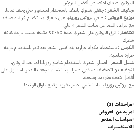
اليروتين لضمان امتصاص أفضل للبروتين.
تجفيف الشعر :
جففي شعركِ بلطف باستخدام استشوار حتي يجف تماما.
توزيع البروتين :
ضعي
بروتين روزيليا
على شعركِ باستخدام فرشاه صبغه
مع مراعاه البعد عن منابت الشعر 4 ملي.
الانتظار :
اتركي البروتين على شعركِ لمدة 60-90 دقيقه حسب درجه كثافه
شعرك.
الكبس :
باستخدام مكواه حراريه يتم كبس الشعر بعد تجز باستحدام درجه
حراره مناسبه.
غسل الشعر
:
اغسلي شعرك باستخدام شامبو روزيليا لما بعد البروتين.
لتجفيف والتصفيف :
جففي شعركِ باستخدام مجفف الشعر للحصول على
أفضل نتيجة مفرودة وناعمة.
مع
بروتين روزيليا
، استمتعي بشعر مفرود ولامع طوال الوقت!
مراجعات (2)
مزيد من العروض
سياسات المتجر
الاستفسارات