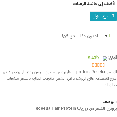
أضف إلى قائمة الرغبات
طرح سؤال
7
يشاهدون هذا المنتج الآن!
البائع:
alasly
الوسم:
Roselia
,
hair protein
,
بروتين احترافي
,
بروتين روزيليا
,
بروتين شعر
,
out of 5
5
علاج التقصف
,
علاج الهيشان
,
فرد الشعر
,
منتجات العناية بالشعر
,
منتجات
صالونات
الوصف
بروتين الشعر من روزيليا Roselia Hair Protein