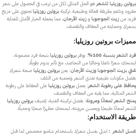
بروتين روزيليا للشعر
هو الحل المثالي لكل من ترغب في الحصول على شعر
مفرود وناعم بطريقة فعالة وطبيعية. تركيبة
بروتين روزيليا
تحتوي على مزيج
فريد من
زيت الجوجوبا
و
زيت الأرجان
، مما يجعله الخيار الأمثل للعناية
بشعركِ وحمايته من الجفاف والتقصف.
مميزات بروتين روزيليا:
فرد الشعر بنسبة 100%
: يوفر
بروتين روزيليا
نتيجة فرد مضمونة،
ليمنحكِ شعرًا ناعمًا وخاليًا من التجاعيد، مع تأثير يدوم طويلًا.
غني بزيت الجوجوبا وزيت الأرجان
: يعزز
بروتين روزيليا
صحة شعركِ
بفضل مكونات طبيعية تغذي الشعر وتحميه من التلف.
يحافظ على رطوبة الشعر
: يعمل
بروتين روزيليا
على الحفاظ على رطوبة
الشعر المثالية، مما يقيه من الجفاف والتقصف.
يمنح الشعر لمعانًا ومرونة
: بفضل تركيبته الغنية، يُضيف
بروتين روزيليا
للشعر لمعانًا طبيعيًا ويحسن مرونته، ليمنحكِ مظهرًا صحيًا وجميلًا.
طريقة الاستخدام
:
غسل الشعر :
ابدئي بغسل شعركِ باستخدام شامبو مخصص لما قبل