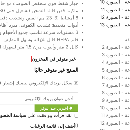
جهاز شفط قوي منخفض الضوضاء مع حاوية شعر 
ماكينة قص قابلة للشحن (تشغيل حتى 180 دقيقة).
6 أمشاط (3–23 مم) لقص وتشذيب دقيق.
أدوات متعددة: تشذيب الكفوف، مبرد أظا
3 مستويات سرعة تناسب جميع الأحجام والاحتياجات.
فلتر HEPA قابل للإزالة وسهل التنظيف.
كابل 2 متر وأنبوب مرن 1.5 متر لسهولة الاستخدام.
غير متوفر في المخزون
المنتج غير متوفر حاليًا
📧 سجّل بريدك الإلكتروني ليصلك إشعار فو
🔔 أخبرني عند التوفر
لقد قرأت ووافقت على
سياسة الخصو
أضف إلى قائمة الرغبات