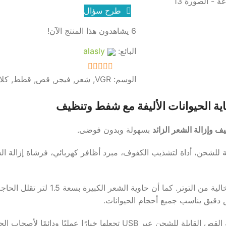
طرح سؤال
6
يشاهدون هذا المنتج الآن!
البائع:
alasly
الوسم:
VGR
,
شعر
,
فيجر
,
قص
,
قطط
,
كلا
out of 5
5
ف وإزالة الشعر الزائد
بسهولة وبدون فوضى.
للشحن، أداة لتشذيب الكفوف، مبرد أظافر كهربائي، فرشاة إزالة ا