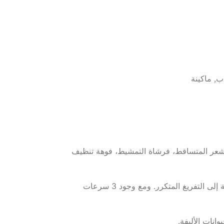
ب
,
ماكينة
لشعر المتساقط، فرشاة التمشيط، فوهة تنظيف
بفضل المحرك القوي منخفض الضوضاء، يعيش حيوانك تجربة هادئة وخالية من التوتر. كما أن حاوية الشعر الكبيرة بسعة 1.5 لتر تقلل الحاجة إلى التفريغ المتكرر. ومع وجود 3 سرعات