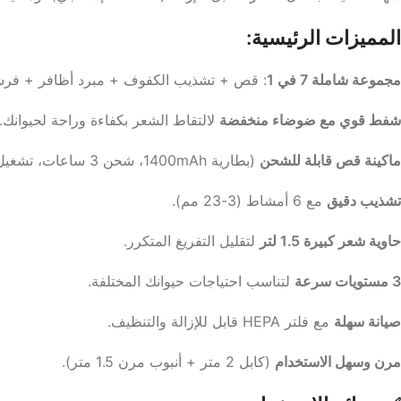
المميزات الرئيسية:
مجموعة شاملة 7 في 1
: قص + تشذيب الكفوف + مبرد أظافر + فرشا
شفط قوي مع ضوضاء منخفضة
لالتقاط الشعر بكفاءة وراحة لحيوانك.
ماكينة قص قابلة للشحن
(بطارية 1400mAh، شحن 3 ساعات، تشغيل حتى 180 دقيقة).
تشذيب دقيق
مع 6 أمشاط (3-23 مم).
حاوية شعر كبيرة 1.5 لتر
لتقليل التفريغ المتكرر.
3 مستويات سرعة
لتناسب احتياجات حيوانك المختلفة.
صيانة سهلة
مع فلتر HEPA قابل للإزالة والتنظيف.
مرن وسهل الاستخدام
(كابل 2 متر + أنبوب مرن 1.5 متر).