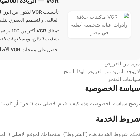
VGR — الريادة العالمية في ماكينات الحلاقة والعناية الشخصية
تأسست
VGR
لتكون من أبرز ا
العالية، والتصميم العصري لتلب
تمتلك
VGR
أكثر من 100 براءة اختراع وتوزيع في أكثر من 100 دولة، وتعمل على تطوير منتجات مبتكرة مثل
تشذيب الذقن، ومستلزمات العن
احصل على منتجات
VGR الأصلية
مزيد من العروض
لا يوجد المزيد من العروض لهذا المنتج!
سياسات المتجر
سياسة الخصوصية
توضح سياسة الخصوصية هذه كيفية قيام الاصلى نت (“نحن” أو “لدينا”)
شروط الخدمة
تحكم شروط الخدمة هذه (“الشروط”) استخدامك لموقع الاصلى (“الموقع”