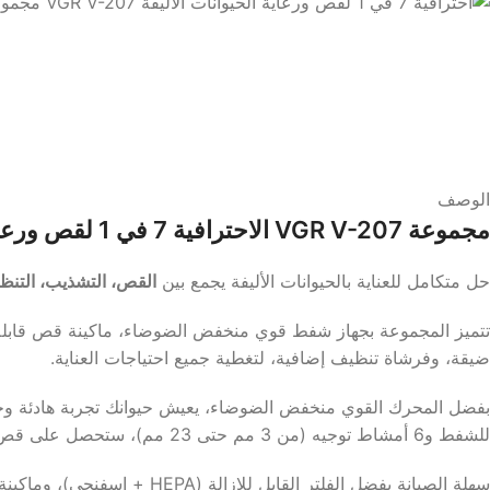
الوصف
مجموعة VGR V-207 الاحترافية 7 في 1 لقص ورعاية الحيوانات الأليفة مع شفط وتنظيف
حل متكامل للعناية بالحيوانات الأليفة يجمع بين
القص، التشذيب، التنظي
تتميز المجموعة بجهاز شفط قوي منخفض الضوضاء، ماكينة قص قابلة 
ضيقة، وفرشاة تنظيف إضافية، لتغطية جميع احتياجات العناية.
للشفط و6 أمشاط توجيه (من 3 مم حتى 23 مم)، ستحصل على قص دقيق يناسب جميع أحجام الحيوانات.
سهلة الصيانة بفضل الفلتر القابل للإزالة (HEPA + إسفنجي)، وماكينة القص القابلة للشحن عبر USB تجعلها خيارًا عمليًا ودائمًا لأصحاب الحيوانات الأليفة.