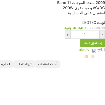
2009 متعدد الموجات 11 Band
AC/DC بصوت قوي 200W –
استقبال عالي الحساسية
ليوتك LEOTEC
380,00
جنيه
500,00
جنيه
+
-
إضافة إلى السلة
البائع:
alasly
out of 5
5
أحدث المنتجات
كل المنتجات
الدفع وا