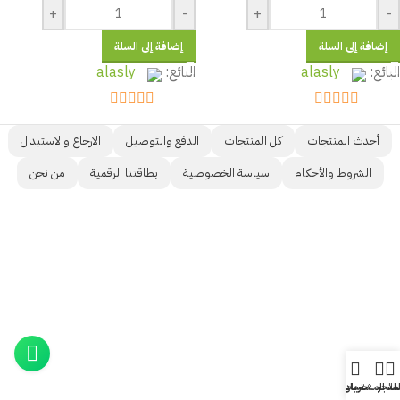
+
-
+
-
إضافة إلى السلة
إضافة إلى السلة
البائع:
alasly
البائع:
alasly
out of 5
5
out of 5
5
أحدث المنتجات
كل المنتجات
الدفع والتوصيل
الارجاع والاستبدال
الشروط والأحكام
سياسة الخصوصية
بطاقتنا الرقمية
من نحن
لمتجر
لة المشتريات
حسابي