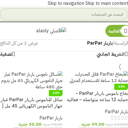
Skip to navigation
Skip to main content
القائمة
الرئيسية
/
باربار ParPar
عرض ⁦2⁩ من كل النتائج
الشريط الجانبي
تصفية
-34%
بخاخ ناموس باربار ParPar –
-30%
حماية 12 ساعة متواصلة – فعالية
سائل للناموس باربار ParPar غيار
60 يوم + قاتل الحشرات
جهاز الناموس الكهربائي 45 مل |
باربار ParPar
حماية حتى 480 ساعة ضد
باربار ParPar
البعوض
99,00
جنيه
35,00
جنيه
150,00
جنيه
50,00
جنيه