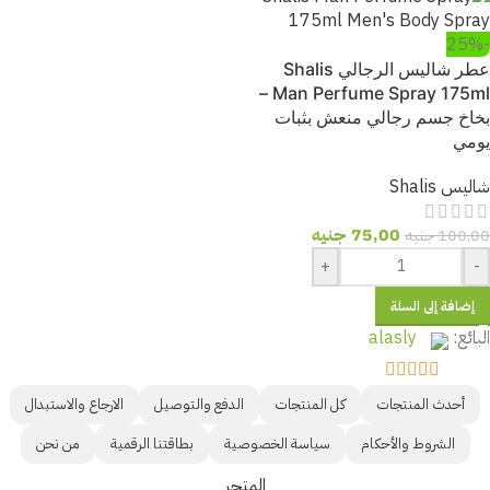
-25%
عطر شاليس الرجالي Shalis
Man Perfume Spray 175ml –
بخاخ جسم رجالي منعش بثبات
يومي
شاليس Shalis
75,00
جنيه
100,00
جنيه
+
-
إضافة إلى السلة
البائع:
alasly
out of 5
5
أحدث المنتجات
كل المنتجات
الدفع والتوصيل
الارجاع والاستبدال
الشروط والأحكام
سياسة الخصوصية
بطاقتنا الرقمية
من نحن
المتجر