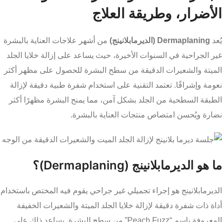
الأضرار، وطريقة العلاج
يُعد
Dermaplaning (الديرمابلانينج)
من أشهر علاجات العناية بالبشرة
غير الجراحية في السنوات الأخيرة، حيث يساعد على إزالة خلايا الجلد
الميتة والشعيرات الدقيقة من سطح البشرة للحصول على مظهر أكثر
نعومة وإشراقًا. تعتمد التقنية على استخدام شفرة طبية دقيقة لإزالة
الطبقة السطحية من الجلد بشكل آمن، مما يمنح البشرة مظهرًا أكثر
نضارة ويُحسن امتصاص منتجات العناية بالبشرة.
ما هو الديرمابلانينج (Dermaplaning)؟
الديرمابلانينج هو إجراء تجميلي غير جراحي يقوم فيه المختص باستخدام
أداة ذات شفرة دقيقة لإزالة خلايا الجلد الميتة والشعيرات الخفيفة
المعروفة باسم “Peach Fuzz” من سطح البشرة. يساعد ذلك على