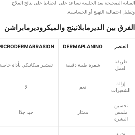
العناية الصحيحة بعد الجلسة تساعد على الحفاظ على نتائج العلاج
وتقليل احتمالية التهيج أو الحساسية.
الفرق بين الديرمابلانينج والميكروديرمابراشن
العنصر
DERMAPLANING
MICRODERMABRASION
طريقة
شفرة طبية دقيقة
تقشير ميكانيكي بأداة خاصة
العمل
إزالة
نعم
لا
الشعيرات
تحسين
ملمس
ممتاز
جيد جدًا
البشرة
فترة