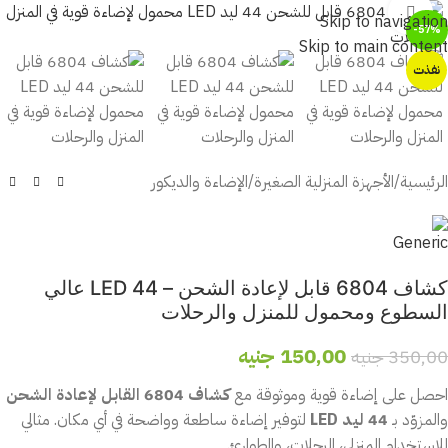
أضغط للتكبير
Skip to navigation
-57%
Skip to main content
نفذت
الرئيسية
/
الأجهزة المنزلية الصغيرة
/
الإضاءة والديكور
كشاف 6804 قابل لإعادة الشحن – 44 LED عالي
السطوع ومحمول للمنزل والرحلات
150,00
جنيه
350,00
جنيه
احصل على إضاءة قوية وموثوقة مع
كشاف 6804 القابل لإعادة الشحن
والمزوّد بـ
44 ليد LED
لتوفير إضاءة ساطعة وواضحة في أي مكان. مثالي
للاستخدام المنزلي، الرحلات، والطوارئ.