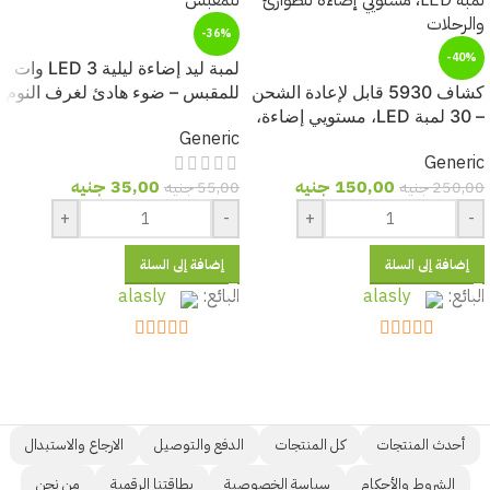
-36%
-40%
لمبة ليد إضاءة ليلية LED 3 وات
كشاف 5930 قابل لإعادة الشحن
للمقبس – ضوء هادئ لغرف النوم
– 30 لمبة LED، مستويي إضاءة،
وغرف الأطفال
Generic
مثالي للطوارئ والرحلات
Generic
150,00
جنيه
35,00
جنيه
250,00
جنيه
55,00
جنيه
+
-
+
-
إضافة إلى السلة
إضافة إلى السلة
البائع:
alasly
البائع:
alasly
out of 5
5
out of 5
5
أحدث المنتجات
كل المنتجات
الدفع والتوصيل
الارجاع والاستبدال
الشروط والأحكام
سياسة الخصوصية
بطاقتنا الرقمية
من نحن