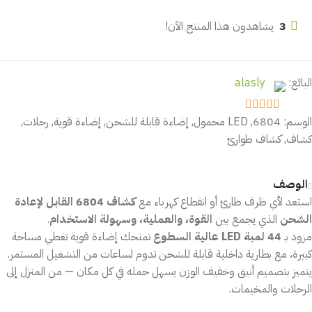
3
يشاهدون هذا المنتج الآن!
البائع:
alasly
الوسم:
6804
,
LED محمول
,
إضاءة قابلة للشحن
,
إضاءة قوية
,
رحلات
,
out of 5
5
كشاف
,
كشاف طوارئ
الوصف
استعد لأي ظرف طارئ أو انقطاع كهرباء مع
كشاف 6804 القابل لإعادة
الشحن
الذي يجمع بين
القوة، والعملية، وسهولة الاستخدام
.
مزود بـ
44 لمبة LED عالية السطوع
تمنحك إضاءة قوية تغطي مساحة
كبيرة، مع بطارية داخلية قابلة للشحن تدوم لساعات من التشغيل المستمر.
يتميز بتصميم أنيق وخفيف الوزن يسهل حمله في كل مكان — من المنزل إلى
الرحلات والمخيمات.