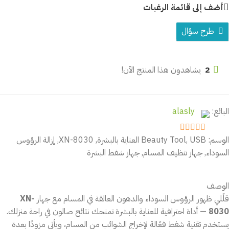
أضف إلى قائمة الرغبات
طرح سؤال
2
يشاهدون هذا المنتج الآن!
البائع:
alasly
الوسم:
USB العناية بالبشرة
,
Beauty Tool
,
XN-8030
,
إزالة الرؤوس
out of 5
5
السوداء
,
جهاز تنظيف المسام
,
جهاز شفط البشرة
الوصف
قلّلي ظهور الرؤوس السوداء والدهون العالقة في المسام مع جهاز
XN-
8030
— أداة احترافية للعناية بالبشرة تمنحك نتائج صالون في راحة منزلك.
يستخدم تقنية شفط فعّالة لإخراج الشوائب من المسام، ويأتي مزودًا بعدة