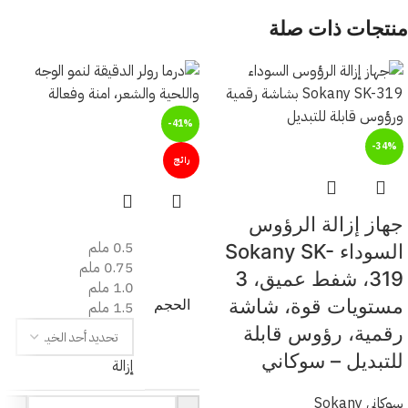
منتجات ذات صلة
-41%
-34%
رائج
جهاز إزالة الرؤوس
0.5 ملم
السوداء Sokany SK-
0.75 ملم
319، شفط عميق، 3
1.0 ملم
مستويات قوة، شاشة
الحجم
1.5 ملم
رقمية، رؤوس قابلة
للتبديل – سوكاني
إزالة
سوكاني Sokany