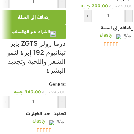
+
-
299,00
جنيه
450,00
جنيه
+
-
إضافة إلى السلة
إضافة إلى السلة
الشراء عبر الواتساب
البائع:
alasly
درما رولر ZGTS بإبر
تيتانيوم 192 إبرة لنمو
out of 5
5
الشعر واللحية وتجديد
البشرة
Generic
145,00
جنيه
245,00
جنيه
+
-
تحديد أحد الخيارات
البائع:
alasly