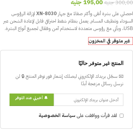
195,00
جنيه
300,00
جنيه
احصلي على بشرة أنقى وأكثر صفاءً مع جهاز
XN-8030
لإزالة الرؤوس
السوداء وتنظيف المسام. يعمل بنظام شفط احترافي قابل لإعادة الشحن عبر
USB، ويأتي مع رؤوس متعددة لاستخدام آمن وفعّال لجميع أنواع البشرة.
غير متوفر في المخزون
المنتج غير متوفر حاليًا
📧 سجّل بريدك الإلكتروني ليصلك إشعار فور توفر المنتج 🔒 لن
نرسل رسائل مزعجة أبدًا
🔔 أخبرني عند التوفر
لقد قرأت ووافقت على
سياسة الخصوصية