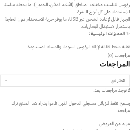
رؤوس لتناسب مختلف المناطق (الأنف، الذقن، الخدين)، ما يجعله مناسبًا
للاستخدام على كل أنواع البشرة.
الجهاز قابل لإعادة الشحن عبر USB، ما يوفر حرية الاستخدام دون الحاجة
باستمرار لاستبدال البطاريات.
✨
المميزات الرئيسية:
تقنية شفط فعّالة لإزالة الرؤوس السوداء والمسام المسدودة
USB قابل لإعادة الشحن — استخدام مرن
مراجعات (0)
رؤوس متعددة الاستخدام حسب المنطقة ونوع الجلد
المراجعات
مناسب لجميع أنواع البشرة — الحسّاسة، الدهنية، العادية
باستخدام XN-8030 بانتظام، يمكنك أن تلاحظي بشرة أنعم، مسام أكثر
نظافة، ومظهراً متجدداً.
لا توجد مراجعات بعد.
يسمح فقط للزبائن مسجلي الدخول الذين قاموا بشراء هذا المنتج ترك
مراجعة.
مزيد من العروض