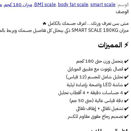
الوسم:
smart scale
,
body fat scale
,
BMI scale
,
ميزان 180 كجم
,
مي
out of 5
5
الوصف
مش بس تعرف وزنك… اعرف جسمك بالكامل 🔥
ميزان SMART SCALE 180KG ذكي بيحلل كل تفاصيل جسمك ويربط بالموبايل عشان تتابع تقدمك خطوة بخطوة.
⚡ المميزات
✔️ يتحمل وزن حتى 180 كجم
✔️ اتصال بلوتوث مع تطبيق الموبايل
✔️ تحليل شامل للجسم (12 قياس)
✔️ شاشة LED واضحة بإضاءة ليلية
✔️ 4 حساسات دقيقة + 4 أقطاب تحليل
✔️ دقة قياس عالية (حتى 50 جم)
✔️ تشغيل تلقائي + إيقاف تلقائي
✔️ تصميم زجاج مقوى مقاوم للكسر