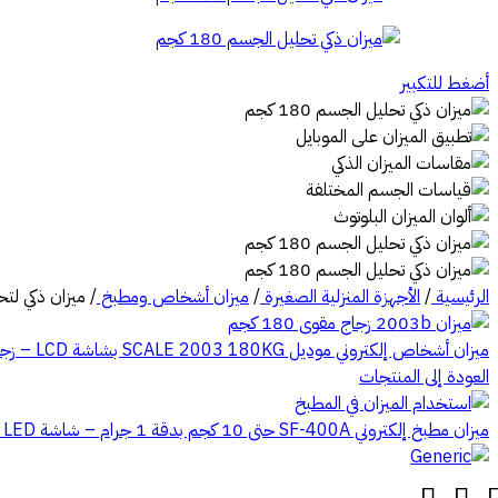
أضغط للتكبير
الرئيسية
/
الأجهزة المنزلية الصغيرة
/
ميزان أشخاص ومطبخ
/
ميزان ذكي لتحليل الجسم SMART SCALE 180KG 
ميزان أشخاص إلكتروني موديل SCALE 2003 180KG بشاشة LCD – زجاج مقوى بدقة عالية
العودة إلى المنتجات
ميزان مطبخ إلكتروني SF-400A حتى 10 كجم بدقة 1 جرام – شاشة LED ووظيفة Tare