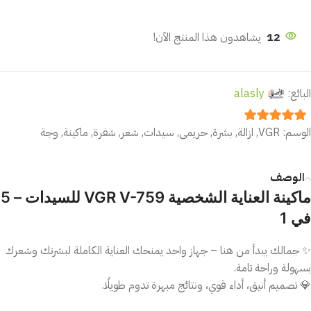
12
يشاهدون هذا المنتج الآن!
البائع:
alasly
الوسم:
VGR
,
ازالة
,
بشرة
,
حريمى
,
سيدات
,
شعر
,
شفرة
,
ماكينة
,
وجة
out of 5
5
الوصف
ماكينة العناية الشخصية VGR V-759 للسيدات – 5
في 1
✨ جمالك يبدأ من هنا – جهاز واحد يمنحك العناية الكاملة لبشرتك وشعرك
بسهولة وراحة تامة.
💎 تصميم أنيق، أداء قوي، ونتائج مبهرة تدوم طويلًا.