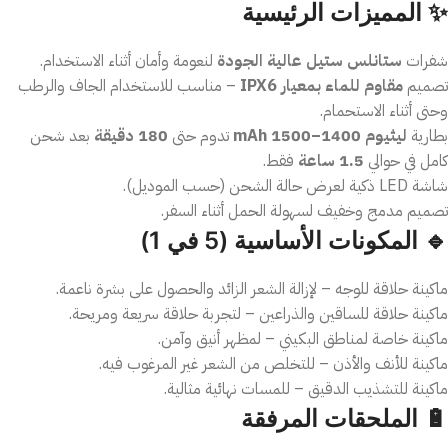
✨ المميزات الرئيسية
شفرات
ستانلس ستيل عالية الجودة
لنعومة وأمان أثناء الاستخدام.
تصميم
مقاوم للماء بمعيار IPX6
– مناسب للاستخدام الجاف والرطب
وحتى أثناء الاستحمام.
بطارية
ليثيوم 1400–1500 mAh
تدوم حتى
180 دقيقة
بعد شحن
كامل في حوالي
1.5 ساعة
فقط.
شاشة LED ذكية لعرض حالة الشحن (حسب الموديل).
تصميم مدمج وخفيف لسهولة الحمل أثناء السفر.
🔹 المكونات الأساسية (5 في 1)
ماكينة حلاقة للوجه – لإزالة الشعر الزائد والحصول على بشرة ناعمة.
ماكينة حلاقة للساقين والذراعين – لتجربة حلاقة سريعة ومريحة.
ماكينة خاصة لمناطق البكيني – لمظهر أنيق وآمن.
ماكينة للأنف والأذن – للتخلص من الشعر غير المرغوب فيه.
ماكينة للتشذيب الدقيق – للمسات نهائية مثالية.
🔋 الملحقات المرفقة