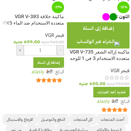
-27%
-13%
اللون
ماكينة حلاقة VGR V-393
متعددة الاستخدام ضد الماء IPX5
إضافة إلى السلة
بشحن USB وبطارية 500mAh –
فيجر VGR
في جي آر
الشراء عبر الواتساب
699,00
جنيه
960,00
جنيه
+
-
ماكينة إزالة الشعر VGR V-735
متعددة الاستخدام 3 في 1 للوجه
إضافة إلى السلة
والجسم – مقاومة للمياه + USB
فيجر VGR
البائع:
alasly
650,00
جنيه
750,00
جنيه
out of 5
5
تحديد أحد الخيارات
البائع:
alasly
out of 5
5
أحدث المنتجات
كل المنتجات
الدفع والتوصيل
الارجاع والاستبدال
الشروط والأحكام
سياسة الخصوصية
بطاقتنا الرقمية
من نحن