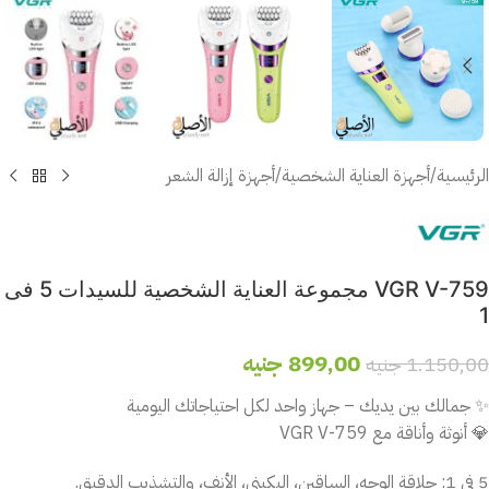
الرئيسية
/
أجهزة العناية الشخصية
/
أجهزة إزالة الشعر
VGR V-759 مجموعة العناية الشخصية للسيدات 5 فى
1
899,00
جنيه
1.150,00
جنيه
✨ جمالك بين يديك – جهاز واحد لكل احتياجاتك اليومية
💎 أنوثة وأناقة مع VGR V-759
5 في 1: حلاقة الوجه، الساقين، البكيني، الأنف، والتشذيب الدقيق.