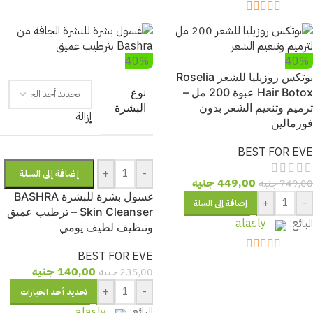
out of 5
5
out of 5
5
-40%
-40%
بوتكس روزيليا للشعر Roselia
Hair Botox عبوة 200 مل –
نوع
ترميم وتنعيم الشعر بدون
البشرة
إزالة
فورمالين
BEST FOR EVE
+
-
إضافة إلى السلة
449,00
جنيه
749,00
جنيه
غسول بشرة للبشرة BASHRA
+
-
إضافة إلى السلة
Skin Cleanser – ترطيب عميق
البائع:
alasly
وتنظيف لطيف يومي
BEST FOR EVE
out of 5
5
140,00
جنيه
235,00
جنيه
+
-
تحديد أحد الخيارات
البائع:
alasly