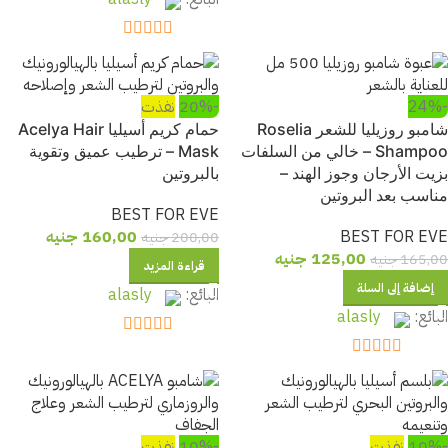
out of 5
5
-24%
-20%
نفذت
شامبو روزيليا للشعر Roselia
حمام كريم أسيليا Acelya Hair
Shampoo – خالي من السلفات
Mask – ترطيب عميق وتقوية
بزيت الأرجان وجوز الهند –
بالبروتين
مناسب بعد البروتين
BEST FOR EVE
BEST FOR EVE
160,00
جنيه
200,00
جنيه
125,00
جنيه
165,00
جنيه
قراءة المزيد
إضافة إلى السلة
البائع:
alasly
البائع:
alasly
out of 5
5
out of 5
5
-10%
نفذت
-10%
نفذت