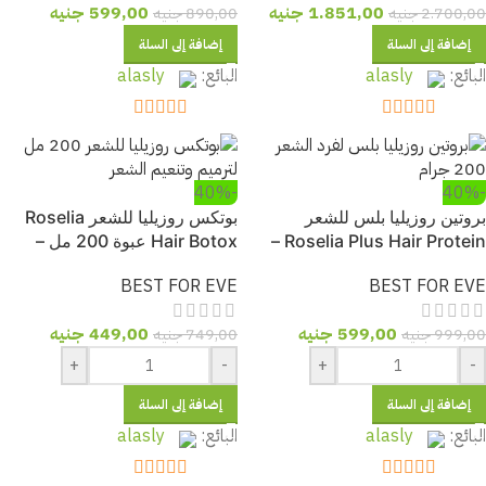
1.851,00
جنيه
599,00
جنيه
2.700,00
جنيه
890,00
جنيه
إضافة إلى السلة
إضافة إلى السلة
البائع:
alasly
البائع:
alasly
out of 5
5
out of 5
5
-40%
-40%
بروتين روزيليا بلس للشعر
بوتكس روزيليا للشعر Roselia
Roselia Plus Hair Protein –
Hair Botox عبوة 200 مل –
فرد 100% بدون فورمالين بزيوت
ترميم وتنعيم الشعر بدون
BEST FOR EVE
BEST FOR EVE
الأرجان والجوجوبا
فورمالين
599,00
جنيه
449,00
جنيه
999,00
جنيه
749,00
جنيه
+
-
+
-
إضافة إلى السلة
إضافة إلى السلة
البائع:
alasly
البائع:
alasly