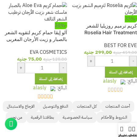
out of 5
5
out of 5
5
-35%
-38%
كريم ترميم روزيليا للشعر
Roselia Hair Treatment
آلو إيڤا حمام كريم لتقويه الشعر
Cream بزيت الأرجان
بالصبار و زيت الأرجان المغربى
BEST FOR EVE
250 جم
299,00
جنيه
EVA COSMETICS
459,00
جنيه
75,00
جنيه
120,00
جنيه
+
-
+
-
إضافة إلى السلة
إضافة إلى السلة
البائع:
alasly
البائع:
alasly
out of 5
5
out of 5
5
أحدث المنتجات
كل المنتجات
الدفع والتوصيل
الارجاع والاستبدال
الشروط والأحكام
سياسة الخصوصية
بطاقتنا الرقمية
من نحن
لمتجر
لة المشتريات
حسابي