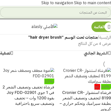
Skip to navigation
Skip to main content
القائمة
الرئيسية
/
منتجات تحت الوسم “hair dryer brush”
عرض ⁦4⁩ من كل النتائج
الشريط الجانبي
تصفية
-33%
-50%
رائج
فرشاة تجفيف وتصفيف الشعر 2
فرشاة استشوار Cronier CR-
في 1 جوي Joy FDD-02901
8199 لتجفيف وتصفيف الشعر
بقوة 1200 وات – تجفيف
بطبقة سيراميك وتحكم حراري –
وتصفيف سريع باحترافية
كرونير