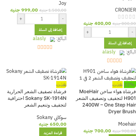
Joy
CRONIER
999,00
جنيه
1.500,00
جنيه
+
-
400,00
جنيه
800,00
جنيه
إضافة إلى السلة
+
-
البائع:
alasly
إضافة إلى السلة
البائع:
alasly
out of 5
5
out of 5
5
-22%
نفذت
نفذت
فرشاة هواء ساخن MoeHair
فرشاة تصفيف الشعر الحرارية
H901 لتجفيف وتصفيف الشعر
Sokany SK-1914N احترافية
2400W – One Step Hair
لتجفيف وتنعيم الشعر
Dryer Brush
سوكاني Sokany
Moehair
650,00
جنيه
700,00
جنيه
900,00
جنيه
قراءة المزيد