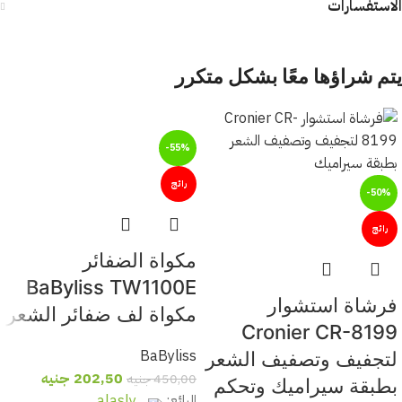
الاستفسارات
يتم شراؤها معًا بشكل متكرر
-55%
رائج
-50%
رائج
مكواة الضفائر
BaByliss TW1100E
فرشاة استشوار
مكواة لف ضفائر الشعر
Cronier CR-8199
BaByliss
لتجفيف وتصفيف الشعر
202,50
جنيه
450,00
جنيه
بطبقة سيراميك وتحكم
البائع:
alasly