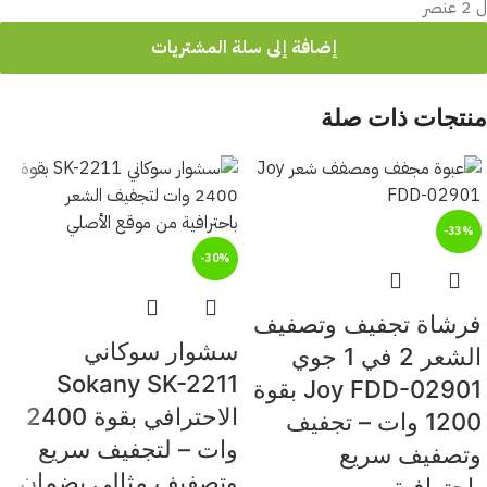
ل 2 عنصر
إضافة إلى سلة المشتريات
منتجات ذات صلة
-33%
-30%
فرشاة تجفيف وتصفيف
سشوار سوكاني
الشعر 2 في 1 جوي
Sokany SK-2211
Joy FDD-02901 بقوة
الاحترافي بقوة 2400
1200 وات – تجفيف
وات – لتجفيف سريع
وتصفيف سريع
وتصفيف مثالي بضمان
باحترافية