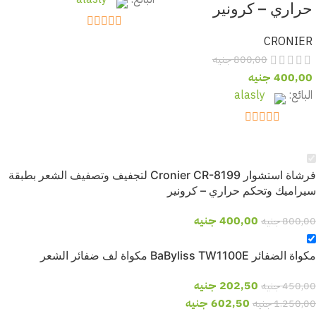
حراري – كرونير
out of 5
5
CRONIER
800,00
جنيه
400,00
جنيه
البائع:
alasly
out of 5
5
فرشاة استشوار Cronier CR-8199 لتجفيف وتصفيف الشعر بطبقة
سيراميك وتحكم حراري – كرونير
400,00
جنيه
800,00
جنيه
مكواة الضفائر BaByliss TW1100E مكواة لف ضفائر الشعر
202,50
جنيه
450,00
جنيه
602,50
جنيه
1.250,00
جنيه