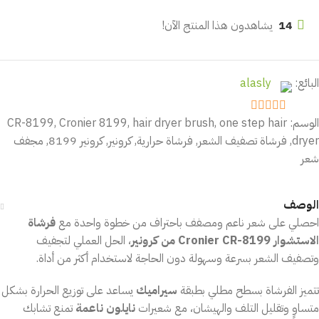
14
يشاهدون هذا المنتج الآن!
البائع:
alasly
الوسم:
one step hair
,
hair dryer brush
,
Cronier 8199
,
CR-8199
out of 5
5
dryer
,
فرشاة تصفيف الشعر
,
فرشاة حرارية
,
كرونير
,
كرونير 8199
,
مجفف
شعر
الوصف
احصلي على شعر ناعم ومصفف باحتراف من خطوة واحدة مع
فرشاة
الاستشوار Cronier CR-8199 من كرونير
، الحل العملي لتجفيف
وتصفيف الشعر بسرعة وسهولة دون الحاجة لاستخدام أكثر من أداة.
تتميز الفرشاة بسطح مطلي بطبقة
سيراميك
يساعد على توزيع الحرارة بشكل
متساوٍ وتقليل التلف والهيشان، مع شعيرات
نايلون ناعمة
تمنع تشابك