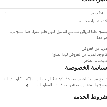
💡 لماذا تختار هذا المنتج؟
يمنحك إحساسًا بالحيوية والثقة.
لا توجد مراجعات بعد.
مناسب للعمل والخروجات والسهرات.
تركيبة متوازنة بين الانتعاش والأنوثة.
يسمح فقط للزبائن مسجلي الدخول الذين قاموا بشراء هذا المنتج ترك
مراجعة.
رائحة محبوبة وسهلة الارتداء طوال العام.
🌸 النوتات العطرية
مزيد من العروض
لا يوجد المزيد من العروض لهذا المنتج!
المقدمة:
فواكه استوائية منعشة ولمسات حمضية مشرقة.
سياسات المتجر
القلب:
زهور الفاوانيا والياسمين الناعم.
سياسة الخصوصية
القاعدة:
مسك ناعم وأخشاب دافئة.
📦 محتويات العبوة
توضح سياسة الخصوصية هذه كيفية قيام الاصلى نت (“نحن” أو “لدينا”)
بجمع واستخدام وصيانة والكشف عن المعلومات ....
المزيد
زجاجة عطر
AURA Bombshell
شروط الخدمة
تأتي بحجمين: