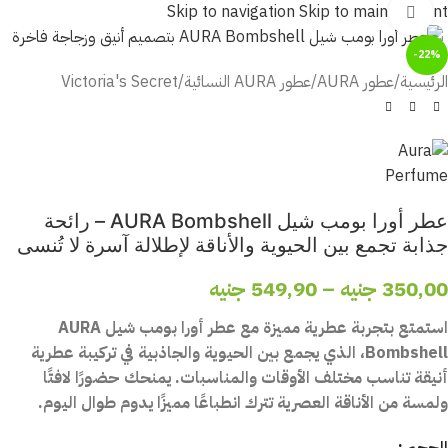
Skip to navigation
Skip to main content
أضغط للتكبير
-22%
الرئيسية
/
عطور AURA
/
عطور AURA النسائية
/
Victoria's Secret
عطر أورا بومب شيل AURA Bombshell – رائحة
جذابة تجمع بين الحيوية والأناقة لإطلالة آسرة لا تُنسى
350,00
جنيه
–
549,90
جنيه
استمتع بتجربة عطرية مميزة مع عطر أورا بومب شيل AURA
Bombshell، الذي يجمع بين الحيوية والجاذبية في تركيبة عطرية
أنيقة تناسب مختلف الأوقات والمناسبات. يمنحك حضورًا لافتًا
ولمسة من الأناقة العصرية تترك انطباعًا مميزًا يدوم طوال اليوم.