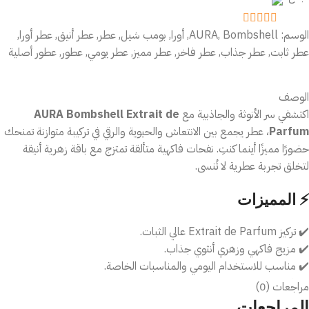
الوسم:
Bombshell
,
AURA
,
أورا
,
بومب شيل
,
عطر
,
عطر أنيق
,
عطر أورا
,
out of 5
5
عطر ثابت
,
عطر جذاب
,
عطر فاخر
,
عطر مميز
,
عطر يومي
,
عطور
,
عطور أصلية
الوصف
اكتشفي سر الأنوثة والجاذبية مع
AURA Bombshell Extrait de
Parfum
، عطر يجمع بين الانتعاش والحيوية والرقي في تركيبة متوازنة تمنحك
حضورًا مميزًا أينما كنتِ. نفحات فاكهية متألقة تمتزج مع باقة زهرية أنيقة
لتخلق تجربة عطرية لا تُنسى.
⚡ المميزات
✔️ تركيز Extrait de Parfum عالي الثبات.
✔️ مزيج فاكهي وزهري أنثوي جذاب.
✔️ مناسب للاستخدام اليومي والمناسبات الخاصة.
✔️ فوحان مميز يلفت الانتباه.
مراجعات (0)
✔️ رائحة عصرية تناسب مختلف الأذواق.
المراجعات