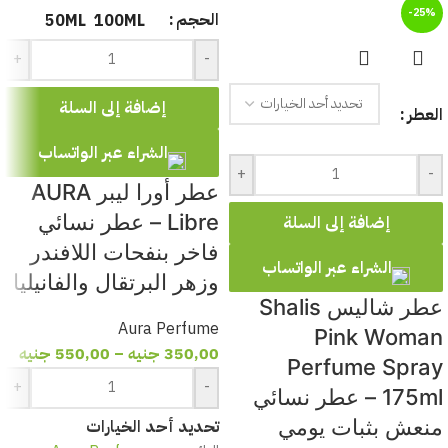
ج: نعم، بفضل تركيز Extrait de Parfum يتميز بثبات وفوحان ممتازين.
-25%
الحجم
50ML
100ML
+
-
إضافة إلى السلة
العطر
الشراء عبر الواتساب
+
-
عطر أورا ليبر AURA
Libre – عطر نسائي
إضافة إلى السلة
فاخر بنفحات اللافندر
الشراء عبر الواتساب
وزهر البرتقال والفانيليا
عطر شاليس Shalis
Aura Perfume
Pink Woman
350,00
جنيه
–
550,00
جنيه
Perfume Spray
+
-
175ml – عطر نسائي
منعش بثبات يومي
تحديد أحد الخيارات