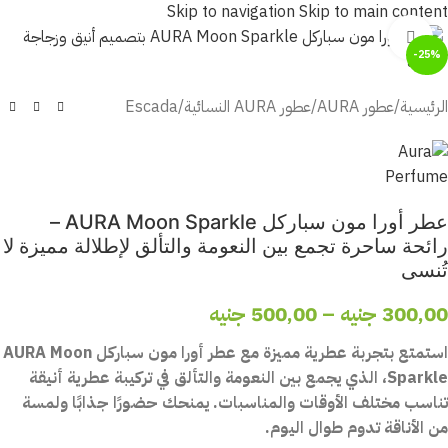
Skip to navigation
Skip to main content
أضغط للتكبير
-25%
الرئيسية
/
عطور AURA
/
عطور AURA النسائية
/
Escada
عطر أورا مون سباركل AURA Moon Sparkle –
رائحة ساحرة تجمع بين النعومة والتألق لإطلالة مميزة لا
تُنسى
300,00
جنيه
–
500,00
جنيه
استمتع بتجربة عطرية مميزة مع عطر أورا مون سباركل AURA Moon
Sparkle، الذي يجمع بين النعومة والتألق في تركيبة عطرية أنيقة
تناسب مختلف الأوقات والمناسبات. يمنحك حضورًا جذابًا ولمسة
من الأناقة تدوم طوال اليوم.