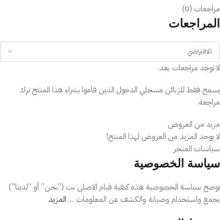
✔️ فوحان ناعم يدوم لساعات طويلة.
مراجعات (0)
✔️ مثالي لمحبي العطور الحيوية والأنثوية.
المراجعات
💡 لماذا تختار هذا المنتج؟
يمنحك إحساسًا بالتألق والانتعاش طوال اليوم.
لا توجد مراجعات بعد.
مناسب لمحبي العطور الفاكهية الزهرية.
رائحة مرحة وأنثوية تلفت الأنظار.
يسمح فقط للزبائن مسجلي الدخول الذين قاموا بشراء هذا المنتج ترك
مراجعة.
خيار رائع للاستخدام اليومي والهدايا.
✨ النوتات العطرية
مزيد من العروض
لا يوجد المزيد من العروض لهذا المنتج!
المقدمة:
التوت الأحمر والفواكه المنعشة.
سياسات المتجر
القلب:
الزهور البيضاء والياسمين الرقيق.
سياسة الخصوصية
القاعدة:
المسك الناعم والفانيليا الخفيفة.
📦 محتويات العبوة
توضح سياسة الخصوصية هذه كيفية قيام الاصلى نت (“نحن” أو “لدينا”)
بجمع واستخدام وصيانة والكشف عن المعلومات ....
المزيد
زجاجة عطر
AURA Moon Sparkle