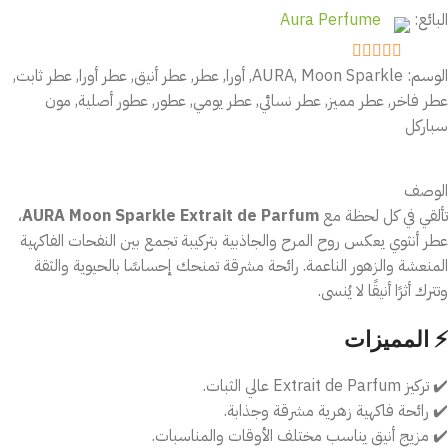
البائع:
Aura Perfume
الوسم:
Moon Sparkle
,
AURA
,
أورا
,
عطر
,
عطر أنيق
,
عطر أورا
,
عطر ثابت
,
out of 5
5
عطر فاخر
,
عطر مميز
,
عطر نسائي
,
عطر يومي
,
عطور
,
عطور أصلية
,
مون
سباركل
الوصف
تألقي في كل لحظة مع
AURA Moon Sparkle Extrait de Parfum
،
عطر أنثوي يعكس روح المرح والجاذبية بتركيبة تجمع بين النفحات الفاكهية
المنعشة والزهور الناعمة. رائحة مشرقة تمنحك إحساسًا بالحيوية والثقة
وتترك أثرًا أنيقًا لا يُنسى.
⚡ المميزات
✔️ تركيز Extrait de Parfum عالي الثبات.
✔️ رائحة فاكهية زهرية مشرقة وجذابة.
✔️ مزيج أنيق يناسب مختلف الأوقات والمناسبات.