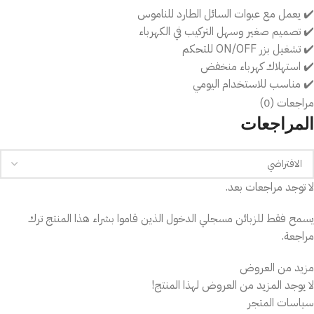
✔️ يعمل مع عبوات السائل الطارد للناموس
✔️ تصميم صغير وسهل التركيب في الكهرباء
✔️ تشغيل بزر ON/OFF للتحكم
✔️ استهلاك كهرباء منخفض
✔️ مناسب للاستخدام اليومي
✔️ متوافق مع معظم عبوات السوق
مراجعات (0)
المراجعات
💡 لماذا تختار هذا المنتج؟
حل عملي وسريع للتخلص من الناموس
لا توجد مراجعات بعد.
اقتصادي عند استخدامه مع عبوات الريفيل
سهل الاستخدام بدون أي تعقيد
يسمح فقط للزبائن مسجلي الدخول الذين قاموا بشراء هذا المنتج ترك
مناسب لكل غرف المنزل
مراجعة.
📦 محتويات العبوة
مزيد من العروض
1 × جهاز طارد ناموس كهربائي
لا يوجد المزيد من العروض لهذا المنتج!
👌 مناسب لـ
سياسات المتجر