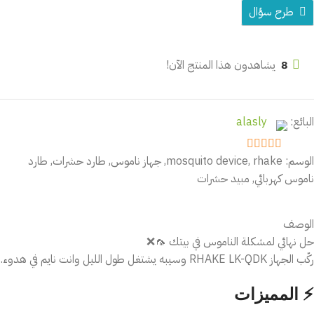
طرح سؤال
8
يشاهدون هذا المنتج الآن!
البائع:
alasly
الوسم:
rhake
,
mosquito device
,
جهاز ناموس
,
طارد حشرات
,
طارد
out of 5
5
ناموس كهربائي
,
مبيد حشرات
الوصف
حل نهائي لمشكلة الناموس في بيتك 🦟❌
ركّب الجهاز RHAKE LK-QDK وسيبه يشتغل طول الليل وانت نايم في هدوء.
⚡ المميزات