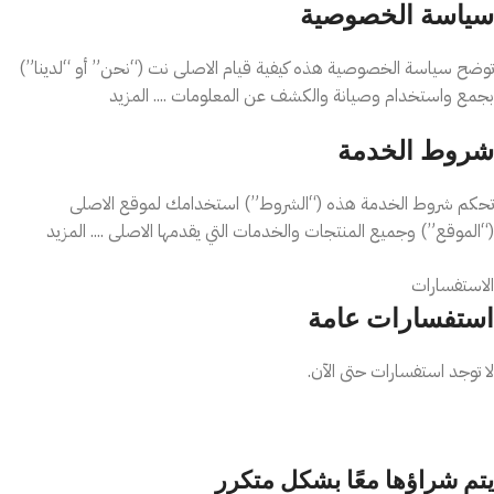
سياسة الخصوصية
✔️ غرف النوم
✔️ الأطفال
توضح سياسة الخصوصية هذه كيفية قيام الاصلى نت (“نحن” أو “لدينا”)
✔️ المنازل
بجمع واستخدام وصيانة والكشف عن المعلومات .... المزيد
✔️ المكاتب
شروط الخدمة
⚙️ المواصفات
تحكم شروط الخدمة هذه (“الشروط”) استخدامك لموقع الاصلى
الماركة: RHAKE LK-QDK
(“الموقع”) وجميع المنتجات والخدمات التي يقدمها الاصلى .... المزيد
النوع: جهاز طارد ناموس كهربائي
التشغيل: كهرباء مباشرة
سياسة الإلغاء / الإرجاع / الاستبدال
الاستفسارات
التحكم: زر تشغيل/إيقاف
استفسارات عامة
الاستخدام: مع عبوة سائل (غير مرفقة)
يمكنك طلب الإرجاع في غضون 14 يومًا من استلام طلبك ... المزيد
بلد المنشأ: الصين
لا توجد استفسارات حتى الآن.
يتم شراؤها معًا بشكل متكرر