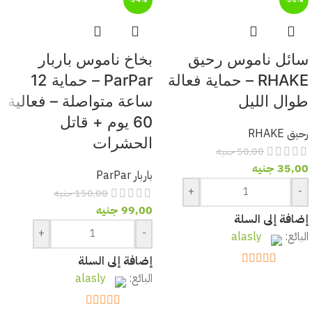
سائل ناموس رحيق
بخاخ ناموس باربار
RHAKE – حماية فعالة
ParPar – حماية 12
طوال الليل
ساعة متواصلة – فعالية
60 يوم + قاتل
رحيق RHAKE
الحشرات
50,00
جنيه
35,00
جنيه
باربار ParPar
+
-
150,00
جنيه
99,00
جنيه
إضافة إلى السلة
+
-
البائع:
alasly
إضافة إلى السلة
out of 5
5
البائع:
alasly