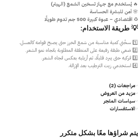
🔥
يُستخدم مع جهاز تسخين الشمع (الهيتر)
🌸
آمن للبشرة الحساسة
♻️
اقتصادي – عبوة كبيرة 500 جم تدوم طويلًا
💡
طريقة الاستخدام:
1️⃣ سخّني كمية مناسبة من شمع الخرز حتى يصبح قوامه كالعسل.
2️⃣ ضعي طبقة رفيعة على المنطقة المطلوبة باتجاه نمو الشعر.
3️⃣ اتركيه حتى يبرد قليلًا، ثم أزيليه بعكس اتجاه الشعر.
4️⃣ استخدمي زيت الترطيب بعد الإزالة.
مراجعات (2)
مزيد من العروض
سياسات المتجر
الاستفسارات
يتم شراؤها معًا بشكل متكرر