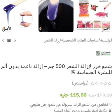
الرئيسية
/
منتجات العناية الشخصية
/
إزالة الشعر
شمع خرز لإزالة الشعر 500 جم – إزالة ناعمة بدون ألم
للبشرة الحساسة 🌸
(مراجعتين)
115,00
جنيه
199,00
جنيه
✨ تخلصي من الشعر الزائد بسهولة مع شمع خرز طبيعي
🧴 تركيبة آمنة تناسب جميع أنواع البشرة