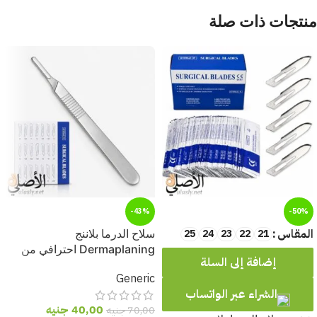
منتجات ذات صلة
-43%
-50%
المقاس
21
22
23
24
25
سلاح الدرما بلاننج
Dermaplaning احترافي من
إضافة إلى السلة
الستانلس ستيل | أداة تقشير
Generic
البشرة وإزالة الزغب
الشراء عبر الواتساب
40,00
جنيه
70,00
جنيه