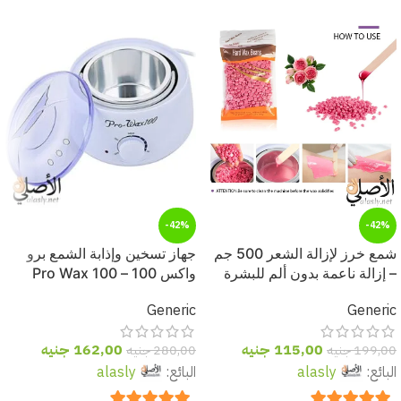
-42%
-42%
شمع خرز لإزالة الشعر 500 جم
جهاز تسخين وإذابة الشمع برو
– إزالة ناعمة بدون ألم للبشرة
واكس 100 – Pro Wax 100
الحساسة 🌸
لإزالة الشعر بسهولة واحترافية
Generic
Generic
115,00
جنيه
162,00
جنيه
199,00
جنيه
280,00
جنيه
البائع:
alasly
البائع:
alasly