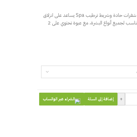
شفرة حلاقة نسائية من WETELL مزودة بـ 3 شفرات حادة وشريط ترطيب Spa يساعد على انزلاق
ناعم وتقليل تهيّج البشرة. تصميم مريح ومرن مناسب لجميع أنواع البشرة، مع عبوة تحتوي على 2
+
الشراء عبر الواتساب
إضافة إلى السلة