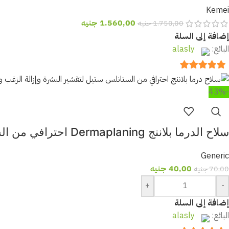
Kemei
1.560,00
جنيه
1.750,00
جنيه
إضافة إلى السلة
البائع:
alasly
out of 5
5
-43%
سلاح الدرما بلاننج Dermaplaning احترافي من الستانلس ستيل | أداة تقشير البشرة وإزالة الزغب
Generic
40,00
جنيه
70,00
جنيه
+
-
إضافة إلى السلة
البائع:
alasly