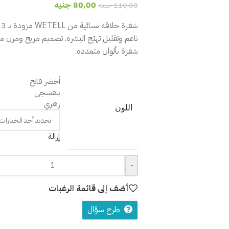
80,00
جنيه
110,00
جنيه
شفرة بألوان متعددة.
أخضر فاتح
بنفسجى
زهري
اللون
إزالة
-
أضف إلى قائمة الرغبات
طرح سؤال