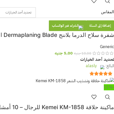
المقاس
الشراء عبر الواتساب
إضافة إلى السلة
شفرة سلاح الدرما بلاننج Dermaplaning Blade احترافية | شفرة قابلة للاستبدال لتقشير البشرة
Generic
5,00
جنيه
10,00
جنيه
تحديد أحد الخيارات
البائع:
alasly
out of 5
5
-11%
ماكينة حلاقة Kemei KM-1858 للرجال – 10 أمشاط، شاشة LED، بطارية قوية 4000mAh، شحن USB، 5 سرعات – كيمي