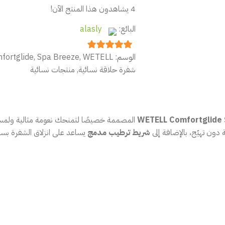
4
يشاهدون هذا المنتج الآن!
البائع:
alasly
الوسم:
WETELL
,
Spa Breeze
,
fortglide
out of 5
5
شفرة حلاقة نسائية
,
منتجات نسائية
المصممة خصيصًا لتمنحك نعومة مثالية ولمسة ع
ون تهيّج، بالإضافة إلى
شريط ترطيب مدمج
يساعد على انزلاق الشفرة بسل