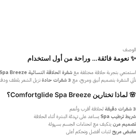
الوصف
✨ نعومة فائقة… وراحة من أول استخدام
استمتعي بتجربة حلاقة مختلفة مع
شفرة الحلاقة النسائية WETELL Comfortglide Spa Breeze
تأتي الشفرة بتصميم أنيق ومريح، مع
3 شفرات حادة
تزيل الشعر بلطف ودقة د
🌸 لماذا تختارين Comfortglide Spa Breeze؟
3 شفرات دقيقة
لحلاقة أقرب وأنعم
شريط ترطيب Spa
يساعد على تهدئة البشرة أثناء الحلاقة
تصميم مرن
يتكيف مع انحناءات الجسم بسهولة
مقبض مريح
لثبات أفضل وتحكم أعلى