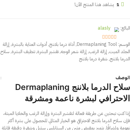
1
يشاهد هذا المنتج الآن!
البائع:
alasly
الوسم:
Dermaplaning Tool
,
أداة درما بلاننج
,
أدوات العناية بالبشرة
,
إزالة
out of 5
5
الجلد الميت
,
إزالة الزغب
,
إزالة شعر الوجه
,
تقشير البشرة
,
تنظيف البشرة
,
سلاح
الدرما بلاننج
,
شفرة درما بلاننج
الوصف
سلاح الدرما بلاننج Dermaplaning
الاحترافي لبشرة ناعمة ومشرقة
إذا كنتِ تبحثين عن طريقة فعالة لتقشير البشرة وإزالة الزغب والخلايا الميتة،
فإن سلاح الدرما بلاننج الاحترافي هو الخيار المثالي للحصول على بشرة أكثر
نعومة وإشراقًا. يتميز بمقبض متين من الستانلس ستيل وشفرة دقيقة قابلة