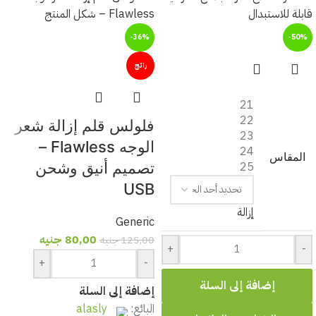
-36%
-50%
رائج
21
22
فلولس قلم إزالة شعر
23
الوجه Flawless –
24
المقاس
25
تصميم أنيق وشحن
USB
إزالة
Generic
80,00
جنيه
125,00
جنيه
+
-
+
-
إضافة إلى السلة
إضافة إلى السلة
البائع:
alasly