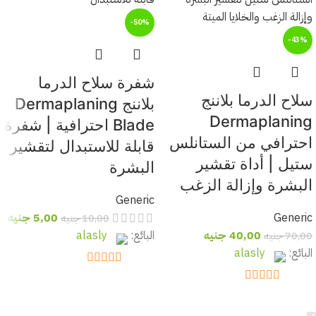
-50%
-43%
شفرة سلاح الدرما
سلاح الدرما بلاننج
بلاننج Dermaplaning
Dermaplaning
Blade احترافية | شفرة
احترافي من الستانلس
قابلة للاستبدال لتقشير
ستيل | أداة تقشير
البشرة
البشرة وإزالة الزغب
Generic
Generic
5,00
جنيه
10,00
جنيه
40,00
جنيه
البائع:
alasly
70,00
جنيه
البائع:
alasly
out of 5
5
out of 5
5