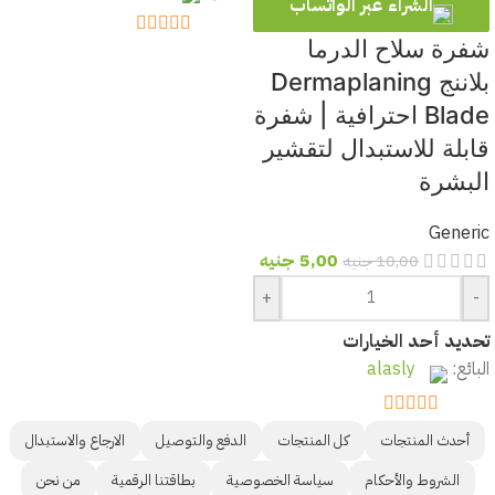
الشراء عبر الواتساب
شفرة سلاح الدرما
out of 5
5
بلاننج Dermaplaning
Blade احترافية | شفرة
قابلة للاستبدال لتقشير
البشرة
Generic
5,00
جنيه
10,00
جنيه
+
-
تحديد أحد الخيارات
البائع:
alasly
out of 5
5
أحدث المنتجات
كل المنتجات
الدفع والتوصيل
الارجاع والاستبدال
الشروط والأحكام
سياسة الخصوصية
بطاقتنا الرقمية
من نحن