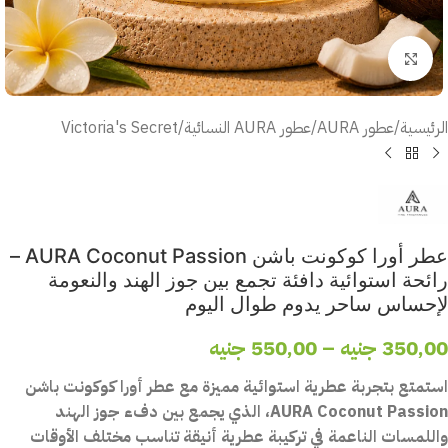
أضغط للتكبير
الرئيسية
/
عطور AURA
/
عطور AURA النسائية
/
Victoria's Secret
عطر أورا كوكونت باشن AURA Coconut Passion –
رائحة استوائية دافئة تجمع بين جوز الهند والنعومة
لإحساس ساحر يدوم طوال اليوم
350,00
جنيه
–
550,00
جنيه
استمتع بتجربة عطرية استوائية مميزة مع عطر أورا كوكونت باشن
AURA Coconut Passion، الذي يجمع بين دفء جوز الهند
واللمسات الناعمة في تركيبة عطرية أنيقة تناسب مختلف الأوقات