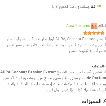
12
يشاهدون هذا المنتج الآن!
البائع:
Aura Perfume
الوسم:
Coconut Passion
,
AURA
,
أورا
,
عطر
,
عطر أنيق
,
عطر أورا
,
عطر
out of 5
5
استوائي
,
عطر ثابت
,
عطر جوز الهند
,
عطر دافئ
,
عطر فاخر
,
عطر مميز
,
عطور
,
عطور أصلية
,
كوكونت باشن
الوصف
استمتعي بأجواء الجزر الاستوائية مع
AURA Coconut Passion Extrait
de Parfum
، عطر نسائي دافئ ومغري يجمع بين نعومة جوز الهند الكريمي
وحلاوة الفانيليا الغنية في تركيبة تمنحك إحساسًا بالراحة والجاذبية. رائحة
أنثوية ناعمة تترك أثرًا مميزًا يدوم طوال اليوم.
⚡ المميزات