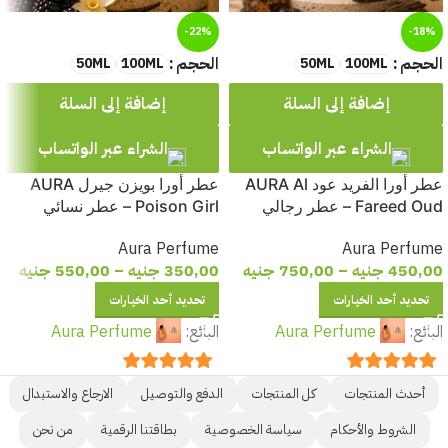
-22%
-18%
الحجم
الحجم
50ML
100ML
50ML
100ML
إضافة إلى السلة
إضافة إلى السلة
الشراء عبر الواتساب
الشراء عبر الواتساب
عطر أورا الفريد عود AURA Al
عطر أورا بويزن جيرل AURA
Fareed Oud – عطر رجالي
Poison Girl – عطر نسائي
فاخر بعبير العود الشرقي الفخم
جذاب بنفحات التوت الأسود
Aura Perfume
Aura Perfume
والفانيليا والورد
450,00
جنيه
–
750,00
جنيه
350,00
جنيه
–
550,00
جنيه
تحديد أحد الخيارات
تحديد أحد الخيارات
البائع:
Aura Perfume
البائع:
Aura Perfume
out of 5
5
out of 5
5
أحدث المنتجات
كل المنتجات
الدفع والتوصيل
الارجاع والاستبدال
الشروط والأحكام
سياسة الخصوصية
بطاقتنا الرقمية
من نحن