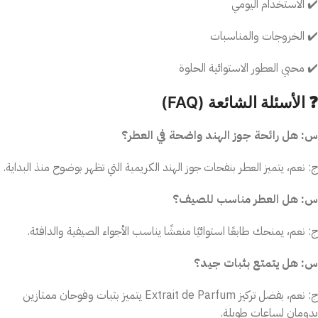
✔️ الاستخدام اليومي
✔️ الخروجات والمناسبات
✔️ محبي العطور الاستوائية الحلوة
❓ الأسئلة الشائعة (FAQ)
س: هل رائحة جوز الهند واضحة في العطر؟
ج: نعم، يتميز العطر بنفحات جوز الهند الكريمية التي تظهر بوضوح منذ البداية.
س: هل العطر مناسب للصيف؟
ج: نعم، يمنحك طابعًا استوائيًا منعشًا يناسب الأجواء الصيفية والدافئة.
س: هل يتمتع بثبات جيد؟
ج: نعم، بفضل تركيز Extrait de Parfum يتميز بثبات وفوحان ممتازين
يدومان لساعات طويلة.