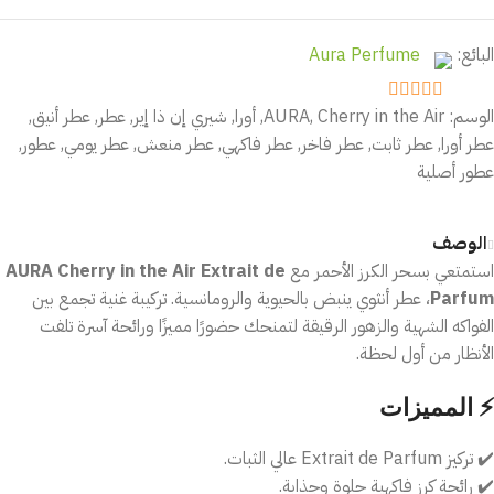
البائع:
Aura Perfume
الوسم:
Cherry in the Air
,
AURA
,
أورا
,
شيري إن ذا إير
,
عطر
,
عطر أنيق
,
out of 5
5
عطر أورا
,
عطر ثابت
,
عطر فاخر
,
عطر فاكهي
,
عطر منعش
,
عطر يومي
,
عطور
,
عطور أصلية
الوصف
استمتعي بسحر الكرز الأحمر مع
AURA Cherry in the Air Extrait de
Parfum
، عطر أنثوي ينبض بالحيوية والرومانسية. تركيبة غنية تجمع بين
الفواكه الشهية والزهور الرقيقة لتمنحك حضورًا مميزًا ورائحة آسرة تلفت
الأنظار من أول لحظة.
⚡ المميزات
✔️ تركيز Extrait de Parfum عالي الثبات.
✔️ رائحة كرز فاكهية حلوة وجذابة.