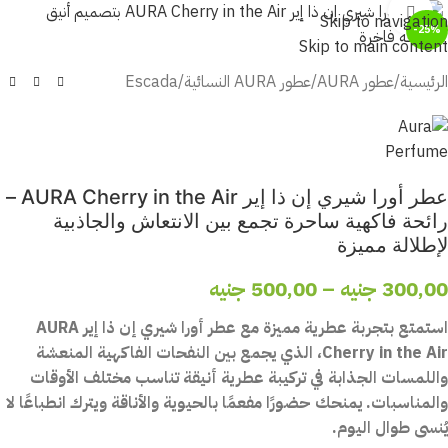
أضغط للتكبير
Skip to navigation
-25%
Skip to main content
الرئيسية
/
عطور AURA
/
عطور AURA النسائية
/
Escada
عطر أورا شيري إن ذا إير AURA Cherry in the Air –
رائحة فاكهية ساحرة تجمع بين الانتعاش والجاذبية
لإطلالة مميزة
300,00
جنيه
–
500,00
جنيه
استمتع بتجربة عطرية مميزة مع عطر أورا شيري إن ذا إير AURA
Cherry in the Air، الذي يجمع بين النفحات الفاكهية المنعشة
واللمسات الجذابة في تركيبة عطرية أنيقة تناسب مختلف الأوقات
والمناسبات. يمنحك حضورًا مفعمًا بالحيوية والأناقة ويترك انطباعًا لا
يُنسى طوال اليوم.