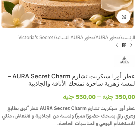
أضغط للتكبير
الرئيسية
/
عطور AURA
/
عطور AURA النسائية
/
Victoria's Secret
عطر أورا سيكريت تشارم AURA Secret Charm –
لمسة زهرية ساحرة تمنحك الأناقة والجاذبية
350,00
جنيه
–
550,00
جنيه
عطر أورا سيكريت تشارم AURA Secret Charm عطر أنيق بطابع
زهري راقٍ يمنحك حضورًا مميزًا ولمسة من الجاذبية والانتعاش، مثالي
للاستخدام اليومي والمناسبات الخاصة.