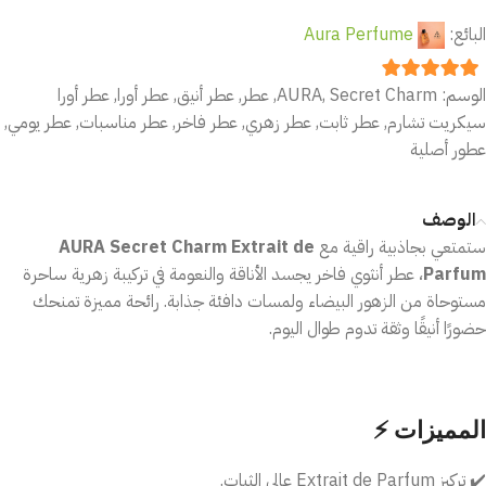
البائع:
Aura Perfume
الوسم:
Secret Charm
,
AURA
,
عطر
,
عطر أنيق
,
عطر أورا
,
عطر أورا
out of 5
5
سيكريت تشارم
,
عطر ثابت
,
عطر زهري
,
عطر فاخر
,
عطر مناسبات
,
عطر يومي
,
عطور أصلية
الوصف
ستمتعي بجاذبية راقية مع
AURA Secret Charm Extrait de
Parfum
، عطر أنثوي فاخر يجسد الأناقة والنعومة في تركيبة زهرية ساحرة
مستوحاة من الزهور البيضاء ولمسات دافئة جذابة. رائحة مميزة تمنحك
حضورًا أنيقًا وثقة تدوم طوال اليوم.
⚡ المميزات
✔️ تركيز Extrait de Parfum عالي الثبات.