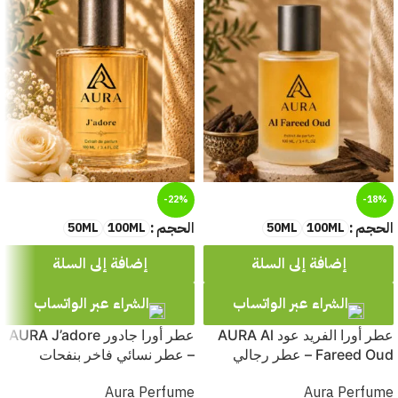
-22%
-18%
الحجم
الحجم
50ML
100ML
50ML
100ML
إضافة إلى السلة
إضافة إلى السلة
الشراء عبر الواتساب
الشراء عبر الواتساب
عطر أورا الفريد عود AURA Al
عطر أورا جادور AURA J’adore
Fareed Oud – عطر رجالي
– عطر نسائي فاخر بنفحات
فاخر بعبير العود الشرقي الفخم
الزهور البيضاء والفواكه الراقية
Aura Perfume
Aura Perfume