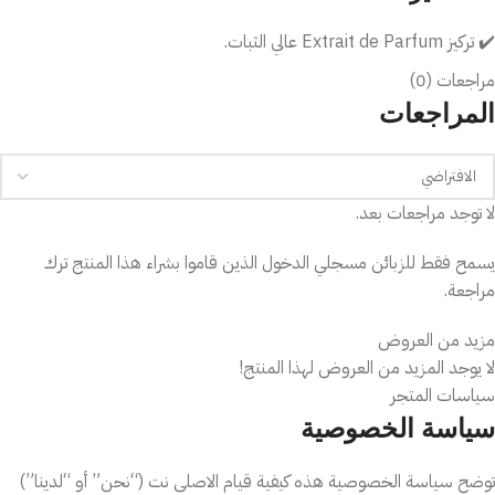
✔️ تركيز Extrait de Parfum عالي الثبات.
مراجعات (0)
✔️ رائحة فاكهية منعشة مليئة بالحيوية.
المراجعات
✔️ مزيج متوازن من الحمضيات والفواكه الحمراء.
✔️ فوحان مميز يدوم لساعات طويلة.
لا توجد مراجعات بعد.
✔️ مثالي لمحبي العطور المنعشة والعصرية.
يسمح فقط للزبائن مسجلي الدخول الذين قاموا بشراء هذا المنتج ترك
مراجعة.
💡 لماذا تختار هذا المنتج؟
مزيد من العروض
يمنحك إحساسًا بالانتعاش والطاقة طوال اليوم.
لا يوجد المزيد من العروض لهذا المنتج!
سياسات المتجر
مناسب لمحبي العطور الفاكهية المنعشة.
سياسة الخصوصية
رائحة مشرقة وجذابة تناسب الأجواء اليومية والصيفية.
توضح سياسة الخصوصية هذه كيفية قيام الاصلى نت (“نحن” أو “لدينا”)
خيار رائع للاستخدام اليومي والهدايا.