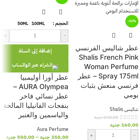
✔️ الاستخدام اليومي
✔️ الخروجات والمناسبات
-36%
الحجم
50ML
100ML
✔️ محبي العطور الفاكهية المنعشة
+
-
عطر شاليس الفرنسي
❓ الأسئلة الشائعة (FAQ)
إضافة إلى السلة
Shalis French Pink
س: هل العطر مناسب لفصل الصيف؟
الشراء عبر الواتساب
Woman Perfume
Spray 175ml – عطر
عطر أورا أوليمبيا
ج: نعم، يتميز بنفحات حمضية وفاكهية منعشة تجعله مثاليًا للأجواء الدافئة.
فرنسي منعش بثبات
AURA Olympea –
س: هل رائحته حلوة أم منعشة؟
يومي
عطر نسائي فاخر
بنفحات الفانيليا المالحة
ج: يجمع بين الانتعاش الحمضي والحلاوة الفاكهية بشكل متوازن وأنيق.
شاليس Shalis
والياسمين والعنبر
250,00
جنيه
س: هل يتمتع بثبات جيد؟
160,00
جنيه
Aura Perfume
ج: نعم، بفضل تركيز Extrait de Parfum يتميز بثبات وفوحان ممتازين
+
-
350,00
جنيه
–
550,00
جنيه