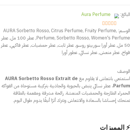
البائع:
Aura Perfume
الوسم:
,
Fruity Perfume
,
Citrus Perfume
,
AURA Sorbetto Rosso
out of 5
5
Women's Perfume
,
Sorbetto Rosso
,
Perfume
,
عطر 100 مل
,
عطر
50 مل
,
عطر أورا سوربيتو روسو
,
عطر ثابت
,
عطر حمضيات
,
عطر فاكهي
,
عطر
فواح
,
عطر منعش
,
عطر نسائي
,
عطور أورا
الوصف
استمتعي بانتعاش لا يقاوم مع
AURA Sorbetto Rosso Extrait de
Parfum
، عطر نسائي ينبض بالحيوية والجاذبية بتركيبة مستوحاة من الفواكه
الحمراء الطازجة والحمضيات المنعشة. رائحة مشرقة ومفعمة بالطاقة
تمنحك إحساسًا بالسعادة والانتعاش وتترك أثرًا أنيقًا يدوم طوال اليوم.
⚡ المميزات