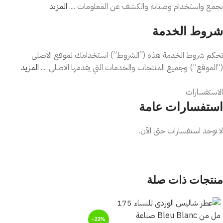
بجمع واستخدام وصيانة والكشف عن المعلومات ....
المزيد
✨ النوتات العطرية
شروط الخدمة
المقدمة
: الجريب فروت الأحمر والبرتقال الحلو.
تحكم شروط الخدمة هذه (“الشروط”) استخدامك لموقع الاصلى
(“الموقع”) وجميع المنتجات والخدمات التي يقدمها الاصلى ....
المزيد
القلب
: التوت الأحمر والتوت العليق ولمسات زهرية ناعمة.
سياسة الإلغاء / الإرجاع / الاستبدال
القاعدة
الاستفسارات
: المسك الأبيض والأخشاب الخفيفة.
استفسارات عامة
📦 محتويات العبوة
يمكنك طلب الإرجاع في حالة عدم سلامة المنتج قبل استلام طلبك ...
المزيد
لا توجد استفسارات حتى الآن.
زجاجة عطر
AURA Sorbetto Rosso
متوفر بحجمين:
منتجات ذات صلة
سعة 50 مل ، سعة 100 مل
👌 مناسب لـ
-22%