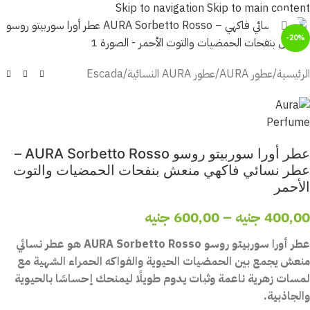
Skip to navigation
Skip to main content
أضغط للتكبير
-20%
الرئيسية
/
عطور AURA
/
عطور AURA النسائية
/
Escada
عطر أورا سوربيتو روسو AURA Sorbetto Rosso –
عطر نسائي فاكهي منعش بنفحات الحمضيات والتوت
الأحمر
400,00
جنيه
–
600,00
جنيه
عطر أورا سوربيتو روسو AURA Sorbetto Rosso هو عطر نسائي
منعش يجمع بين الحمضيات الحيوية والفواكه الحمراء الشهية مع
لمسات زهرية ناعمة وثبات يدوم طويلًا ليمنحك إحساسًا بالحيوية
والجاذبية.