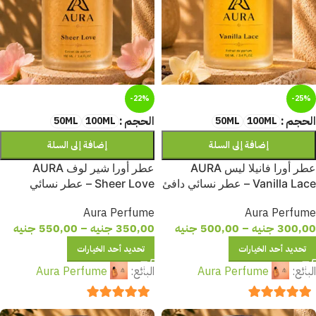
-22%
-25%
الحجم
الحجم
50ML
100ML
50ML
100ML
إضافة إلى السلة
إضافة إلى السلة
عطر أورا فانيلا ليس AURA
عطر أورا شير لوف AURA
Vanilla Lace – عطر نسائي دافئ
Sheer Love – عطر نسائي
بنفحات الفانيليا الكريمية والمسك
رومانسي بلمسات زهرية ناعمة
Aura Perfume
Aura Perfume
الناعم
وثبات يدوم طويلًا
300,00
جنيه
–
500,00
جنيه
350,00
جنيه
–
550,00
جنيه
تحديد أحد الخيارات
تحديد أحد الخيارات
البائع:
Aura Perfume
البائع:
Aura Perfume
out of 5
5
out of 5
5