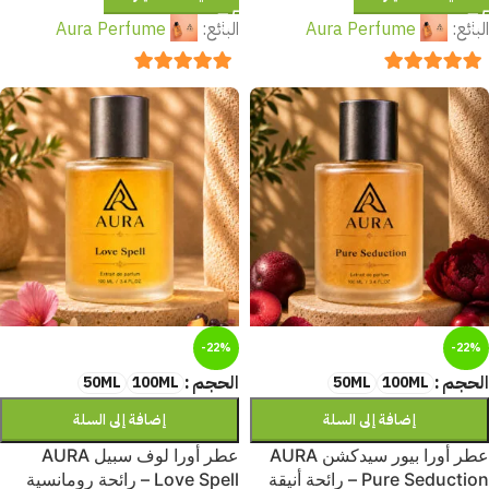
البائع:
Aura Perfume
البائع:
Aura Perfume
out of 5
5
out of 5
5
-22%
-22%
الحجم
الحجم
50ML
100ML
50ML
100ML
إضافة إلى السلة
إضافة إلى السلة
عطر أورا بيور سيدكشن AURA
عطر أورا لوف سبيل AURA
Pure Seduction – رائحة أنيقة
Love Spell – رائحة رومانسية