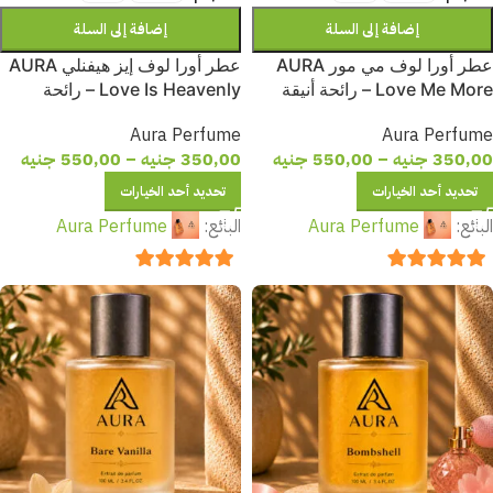
إضافة إلى السلة
إضافة إلى السلة
عطر أورا لوف مي مور AURA
عطر أورا لوف إيز هيفنلي AURA
Love Me More – رائحة أنيقة
Love Is Heavenly – رائحة
تجمع بين الرقة والجاذبية لإحساس
حالمة تجمع بين النعومة والأناقة
Aura Perfume
Aura Perfume
يدوم طوال اليوم
لإطلالة ساحرة لا تُنسى
350,00
جنيه
–
550,00
جنيه
350,00
جنيه
–
550,00
جنيه
تحديد أحد الخيارات
تحديد أحد الخيارات
البائع:
Aura Perfume
البائع:
Aura Perfume
out of 5
5
out of 5
5