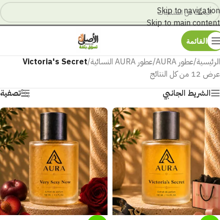
Skip to navigation
Skip to main content
القائمة
الرئيسية
/
عطور AURA
/
عطور AURA النسائية
/
Victoria's Secret
عرض ⁦12⁩ من كل النتائج
الشريط الجانبي
تصفية