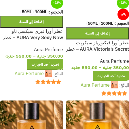
-22%
-22%
الحجم
50ML
100ML
رائج
إضافة إلى السلة
الحجم
50ML
100ML
عطر أورا فيري سيكسي ناو
إضافة إلى السلة
AURA Very Sexy Now – عطر
عطر أورا فيكتورياز سيكريت
نسائي جذاب بنفحات التفاح الأحمر
AURA Victoria’s Secret – عطر
Aura Perfume
والورد والمسك
نسائي فاخر بنفحات الفواكه
350,00
جنيه
–
550,00
جنيه
Aura Perfume
والزهور وثبات يدوم طويلًا
تحديد أحد الخيارات
350,00
جنيه
–
550,00
جنيه
البائع:
Aura Perfume
تحديد أحد الخيارات
البائع:
Aura Perfume
out of 5
5
out of 5
5