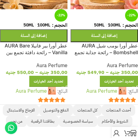
-22%
-22%
الحجم
الحجم
50ML
100ML
50ML
100ML
إضافة إلى السلة
إضافة إلى السلة
عطر أورا بومب شيل AURA
عطر أورا بير فانيلا AURA Bare
Bombshell – رائحة جذابة تجمع
Vanilla – رائحة دافئة تجمع بين
بين الحيوية والأناقة لإطلالة آسرة
نعومة الفانيليا والأناقة لإحساس
Aura Perfume
Aura Perfume
لا تُنسى
يدوم طوال اليوم
350,00
جنيه
–
549,90
جنيه
350,00
جنيه
–
550,00
جنيه
تحديد أحد الخيارات
تحديد أحد الخيارات
البائع:
Aura Perfume
البائع:
Aura Perfume
out of 5
5
out of 5
5
أحدث المنتجات
كل المنتجات
الدفع والتوصيل
الارجاع والاستبدال
الشروط والأحكام
سياسة الخصوصية
بطاقتنا الرقمية
من نحن