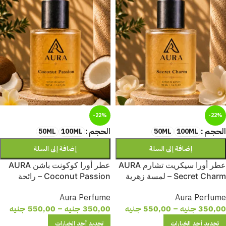
-22%
-22%
الحجم
الحجم
50ML
100ML
50ML
100ML
إضافة إلى السلة
إضافة إلى السلة
عطر أورا سيكريت تشارم AURA
عطر أورا كوكونت باشن AURA
Secret Charm – لمسة زهرية
Coconut Passion – رائحة
ساحرة تمنحك الأناقة والجاذبية
استوائية دافئة تجمع بين جوز الهند
Aura Perfume
Aura Perfume
والنعومة لإحساس ساحر يدوم
350,00
جنيه
–
550,00
جنيه
350,00
جنيه
–
550,00
جنيه
طوال اليوم
تحديد أحد الخيارات
تحديد أحد الخيارات