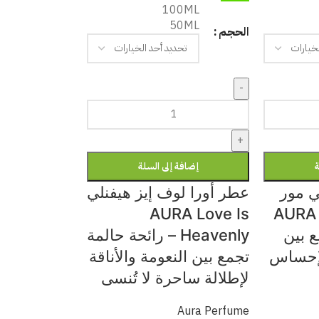
100ML
50ML
الحجم
-
+
ة
إضافة إلى السلة
ي مور
عطر أورا لوف إيز هيفنلي
AURA Love Is
AURA 
ع بين
Heavenly – رائحة حالمة
لإحساس
تجمع بين النعومة والأناقة
لإطلالة ساحرة لا تُنسى
Aura Perfume