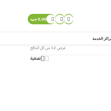
0,00
جنيه
راكز الخدمة
عرض ⁦12⁩ من كل النتائج
تصفية