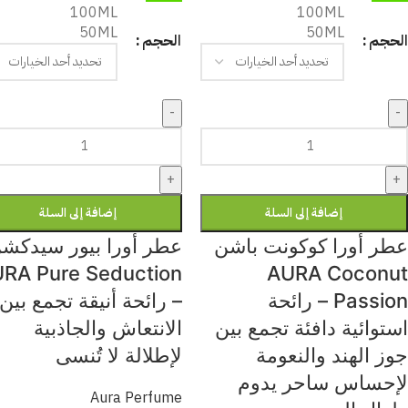
100ML
100ML
50ML
50ML
الحجم
الحجم
-
-
+
+
إضافة إلى السلة
إضافة إلى السلة
عطر أورا كوكونت باشن
عطر أورا بيور سيدكش
RA Pure Seduction
AURA Coconut
Passion – رائحة
– رائحة أنيقة تجمع بين
استوائية دافئة تجمع بين
الانتعاش والجاذبية
جوز الهند والنعومة
لإطلالة لا تُنسى
لإحساس ساحر يدوم
Aura Perfume