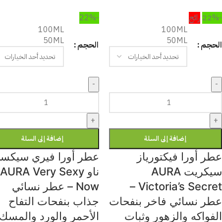
-22%
رائج
-22%
100ML
100ML
50ML
50ML
الحجم
الحجم
-
-
+
+
إضافة إلى السلة
إضافة إلى السلة
عطر أورا فيكتورياز
عطر أورا فيري سيكس
سيكريت AURA
ناو AURA Very Sexy
Victoria’s Secret –
Now – عطر نسائي
عطر نسائي فاخر بنفحات
جذاب بنفحات التفاح
الفواكه والزهور وثبات
الأحمر والورد والمسك