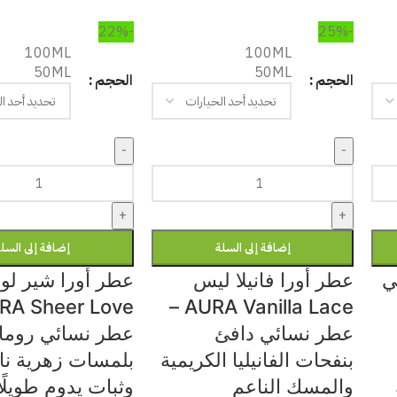
-22%
-25%
100ML
100ML
50ML
50ML
الحجم
الحجم
-
-
+
+
إضافة إلى السلة
إضافة إلى السل
ي
عطر أورا فانيلا ليس
عطر أورا شير ل
AURA Vanilla Lace –
عطر نسائي دافئ
عطر نسائي روما
بنفحات الفانيليا الكريمية
بلمسات زهرية نا
والمسك الناعم
وثبات يدوم طويلًا