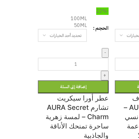
-22%
100ML
50ML
الحجم
-
+
ة
إضافة إلى السلة
وف
عطر أورا سيكريت
AURA Sheer Love –
تشارم AURA Secret
نسي
Charm – لمسة زهرية
عمة
ساحرة تمنحك الأناقة
والجاذبية