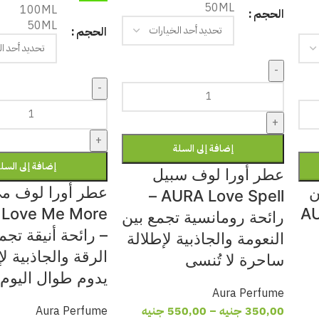
50ML
100ML
الحجم
50ML
الحجم
-
-
+
+
إضافة إلى السلة
إضافة إلى السل
عطر أورا لوف سبيل
ن
عطر أورا لوف م
AURA Love Spell –
Love Me More
AU
رائحة رومانسية تجمع بين
– رائحة أنيقة تجم
النعومة والجاذبية لإطلالة
الرقة والجاذبية 
ساحرة لا تُنسى
يدوم طوال اليوم
Aura Perfume
350,00
جنيه
–
550,00
جنيه
Aura Perfume