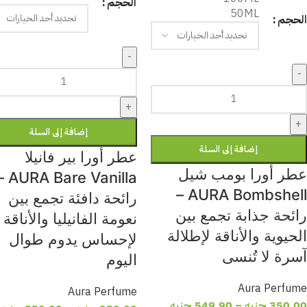
الحجم
50ML
الحجم
-
-
+
+
إضافة إلى السلة
إضافة إلى السلة
عطر أورا بير فانيلا
عطر أورا بومب شيل
are Vanilla –
AURA Bombshell –
رائحة دافئة تجمع بين
رائحة جذابة تجمع بين
نعومة الفانيليا والأناقة
الحيوية والأناقة لإطلالة
لإحساس يدوم طوال
آسرة لا تُنسى
اليوم
Aura Perfume
Aura Perfume
350,00
جنيه
–
549,90
جنيه